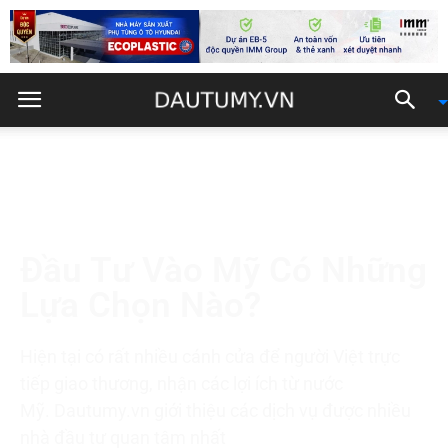
Đầu Tư Vào Mỹ Có Những
Lựa Chọn Nào?
Hiện tại có rất nhiều cánh cửa để người Việt trực
tiếp giao thương, nhận các lợi ích từ nước
Mỹ. Dautumy.vn giới thiệu các dịch vụ được nhiều
nhà đầu tư quan tâm nhất