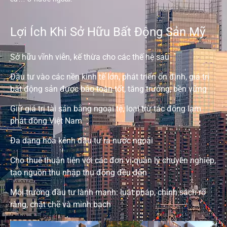
Lợi Ích Khi Sở Hữu Bất Động Sản Mỹ
Sở hữu vĩnh viễn, kế thừa cho các thế hệ sau
Đầu tư vào các nền kinh tế lớn, phát triển ổn định, giá trị
bất động sản được bảo toàn tốt, tăng trưởng, bền vững
Giữ giá trị tài sản bằng ngoại tệ, loại trừ tác động lạm
phát đồng Việt Nam
Đa dạng hóa kênh đầu tư ra nước ngoài
Cho thuê thuận tiện với các đơn vị quản lý chuyên nghiệp,
tạo nguồn thu nhập thụ động đều đặn
Môi trường đầu tư lành mạnh: luật pháp, chính sách rõ
ràng, chặt chẽ và minh bạch