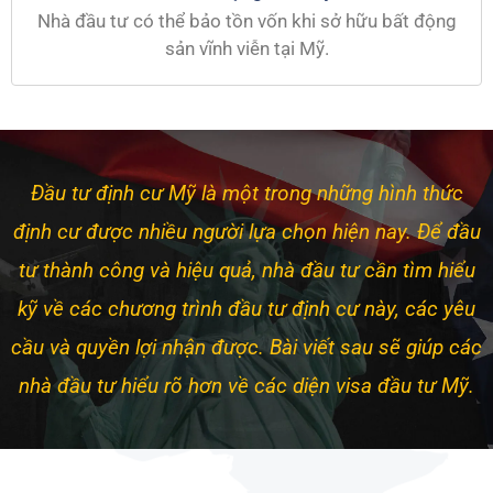
Nhà đầu tư có thể bảo tồn vốn khi sở hữu bất động
sản vĩnh viễn tại Mỹ.
Đầu tư định cư Mỹ là một trong những hình thức
định cư được nhiều người lựa chọn hiện nay. Để đầu
tư thành công và hiệu quả, nhà đầu tư cần tìm hiểu
kỹ về các chương trình đầu tư định cư này, các yêu
cầu và quyền lợi nhận được. Bài viết sau sẽ giúp các
nhà đầu tư hiểu rõ hơn về các diện visa đầu tư Mỹ.