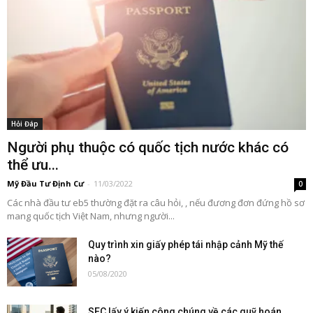
Hỏi Đáp
Người phụ thuộc có quốc tịch nước khác có
thể ưu...
Mỹ Đầu Tư Định Cư
-
11/03/2022
0
Các nhà đầu tư eb5 thường đặt ra câu hỏi, , nếu đương đơn đứng hồ sơ
mang quốc tịch Việt Nam, nhưng người...
Quy trình xin giấy phép tái nhập cảnh Mỹ thế
nào?
05/08/2020
SEC lấy ý kiến công chúng về các quỹ hoán