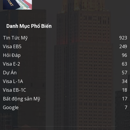
Danh Mục Phổ Biến
Tin Tức Mỹ
923
Visa EB5
249
Hỏi Đáp
96
Visa E-2
63
Dự Án
57
Visa L-1A
34
Visa EB-1C
18
Bất động sản Mỹ
17
Google
7