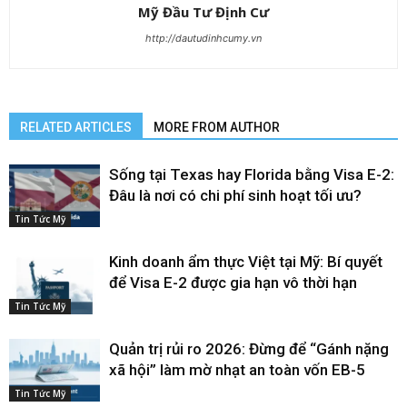
Mỹ Đầu Tư Định Cư
http://dautudinhcumy.vn
RELATED ARTICLES
MORE FROM AUTHOR
Sống tại Texas hay Florida bằng Visa E-2:
Đâu là nơi có chi phí sinh hoạt tối ưu?
Tin Tức Mỹ
Kinh doanh ẩm thực Việt tại Mỹ: Bí quyết
để Visa E-2 được gia hạn vô thời hạn
Tin Tức Mỹ
Quản trị rủi ro 2026: Đừng để “Gánh nặng
xã hội” làm mờ nhạt an toàn vốn EB-5
Tin Tức Mỹ