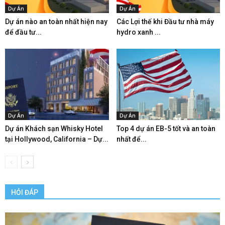
Dự Án
Dự Án
Dự án nào an toàn nhất hiện nay
Các Lợi thế khi Đầu tư nhà máy
để đầu tư...
hydro xanh ...
Dự Án
Dự Án
Dự án Khách sạn Whisky Hotel
Top 4 dự án EB-5 tốt và an toàn
tại Hollywood, California – Dự...
nhất để...
HỎI ĐÁP