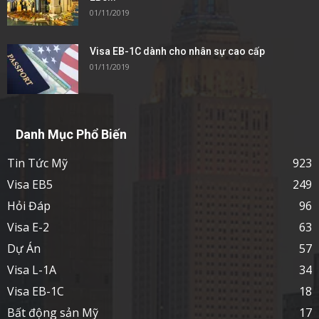
01/11/2019
Visa EB-1C dành cho nhân sự cao cấp
01/11/2019
Danh Mục Phổ Biến
Tin Tức Mỹ
923
Visa EB5
249
Hỏi Đáp
96
Visa E-2
63
Dự Án
57
Visa L-1A
34
Visa EB-1C
18
Bất động sản Mỹ
17