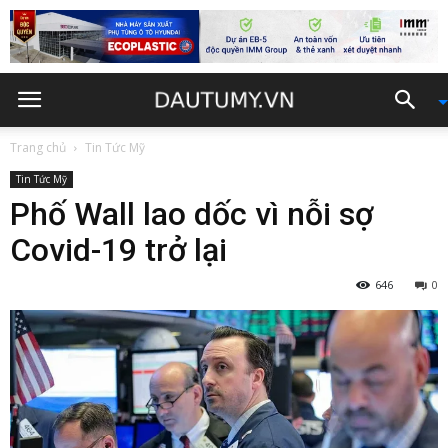
Trang chủ
Tin Tức Mỹ
Tin Tức Mỹ
Phố Wall lao dốc vì nỗi sợ
Covid-19 trở lại
646
0