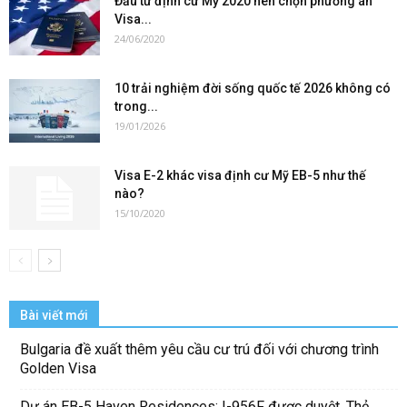
Đầu tư định cư Mỹ 2020 nên chọn phương án
Visa...
24/06/2020
10 trải nghiệm đời sống quốc tế 2026 không có
trong...
19/01/2026
Visa E-2 khác visa định cư Mỹ EB-5 như thế
nào?
15/10/2020
Bài viết mới
Bulgaria đề xuất thêm yêu cầu cư trú đối với chương trình
Golden Visa
Dự án EB-5 Haven Residences: I-956F được duyệt, Thẻ