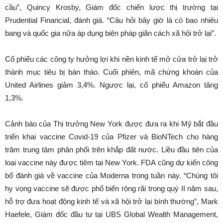
cầu”, Quincy Krosby, Giám đốc chiến lược thị trường tại
Prudential Financial, đánh giá. “Câu hỏi bây giờ là có bao nhiêu
bang và quốc gia nữa áp dụng biện pháp giãn cách xã hội trở lại”.
Cổ phiếu các công ty hưởng lợi khi nền kinh tế mở cửa trở lại trở
thành mục tiêu bị bán tháo. Cuối phiên, mã chứng khoán của
United Airlines giảm 3,4%. Ngược lại, cổ phiếu Amazon tăng
1,3%.
Cảnh báo của Thị trưởng New York được đưa ra khi Mỹ bắt đầu
triển khai vaccine Covid-19 của Pfizer và BioNTech cho hàng
trăm trung tâm phân phối trên khắp đất nước. Liều đầu tiên của
loại vaccine này được tiêm tại New York. FDA cũng dự kiến công
bố đánh giá về vaccine của Moderna trong tuần này. “Chúng tôi
hy vọng vaccine sẽ được phổ biến rộng rãi trong quý II năm sau,
hỗ trợ đưa hoạt động kinh tế và xã hội trở lại bình thường”, Mark
Haefele, Giám đốc đầu tư tại UBS Global Wealth Management,