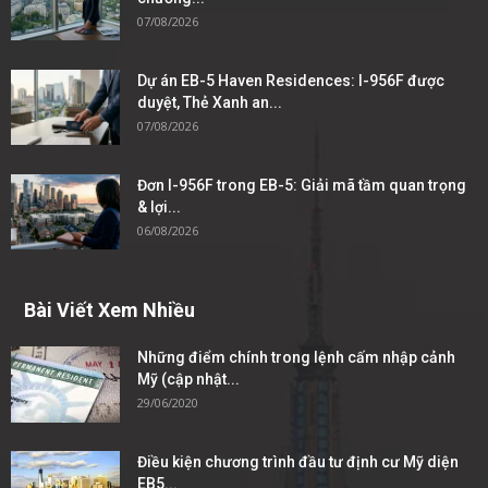
07/08/2026
Dự án EB-5 Haven Residences: I-956F được
duyệt, Thẻ Xanh an...
07/08/2026
Đơn I-956F trong EB-5: Giải mã tầm quan trọng
& lợi...
06/08/2026
Bài Viết Xem Nhiều
Những điểm chính trong lệnh cấm nhập cảnh
Mỹ (cập nhật...
29/06/2020
Điều kiện chương trình đầu tư định cư Mỹ diện
EB5...