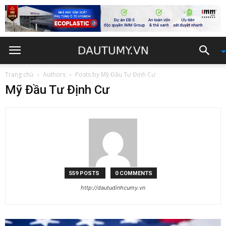
Trang chủ
Authors
Posts by Mỹ Đầu Tư Định Cư
Mỹ Đầu Tư Định Cư
559 POSTS
0 COMMENTS
http://dautudinhcumy.vn