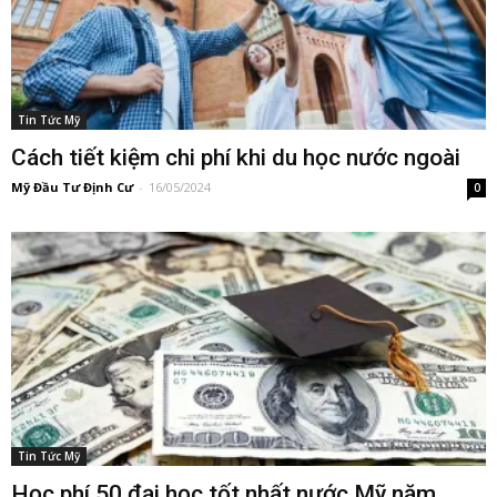
Tin Tức Mỹ
Cách tiết kiệm chi phí khi du học nước ngoài
Mỹ Đầu Tư Định Cư
-
16/05/2024
0
Tin Tức Mỹ
Học phí 50 đại học tốt nhất nước Mỹ năm