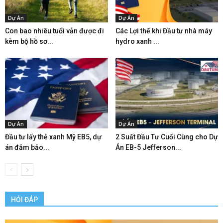
Dự Án
Dự Án
Con bao nhiêu tuổi vẫn được đi
Các Lợi thế khi Đầu tư nhà máy
kèm bộ hồ sơ...
hydro xanh ...
Dự Án
Dự Án
Đầu tư lấy thẻ xanh Mỹ EB5, dự
2 Suất Đầu Tư Cuối Cùng cho Dự
án đảm bảo...
Án EB-5 Jefferson...
HỎI ĐÁP