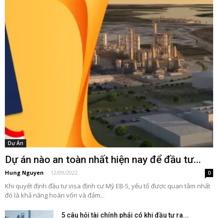
Dự Án
Dự án nào an toàn nhất hiện nay để đầu tư...
Hung Nguyen
-
12/09/2022
0
Khi quyết định đầu tư visa định cư Mỹ EB-5, yếu tố được quan tâm nhất
đó là khả năng hoàn vốn và đảm...
5 câu hỏi tài chính phải có khi đầu tư ra...