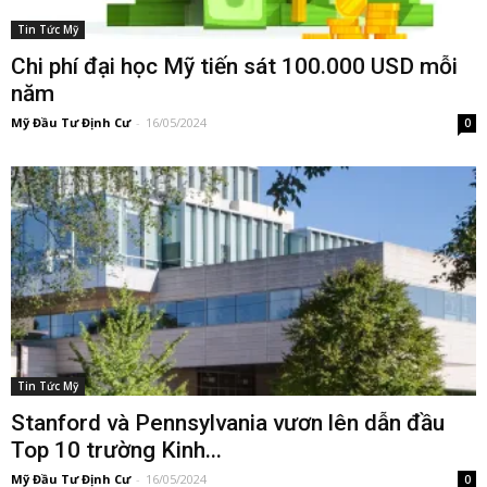
Tin Tức Mỹ
Chi phí đại học Mỹ tiến sát 100.000 USD mỗi
năm
Mỹ Đầu Tư Định Cư
-
16/05/2024
0
Tin Tức Mỹ
Stanford và Pennsylvania vươn lên dẫn đầu
Top 10 trường Kinh...
Mỹ Đầu Tư Định Cư
-
16/05/2024
0