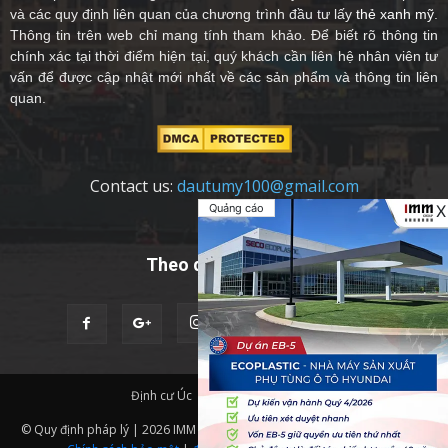
và các quy định liên quan của chương trình đầu tư lấy
thẻ xanh mỹ
.
Thông tin trên web chỉ mang tính tham khảo. Để biết rõ thông tin
chính xác tại thời điểm hiện tại, quý khách cần liên hệ nhân viên tư
vấn để được cập nhật mới nhất về các sản phẩm và thông tin liên
quan.
Contact us:
dautumy100@gmail.com
Quảng cáo
X
Theo dõi chúng tôi
Định cư Úc
Quốc Tịch Châu Âu
© Quy định pháp lý | 2026 IMM Group | Thiết kế website bởi
IMM BDA.
|