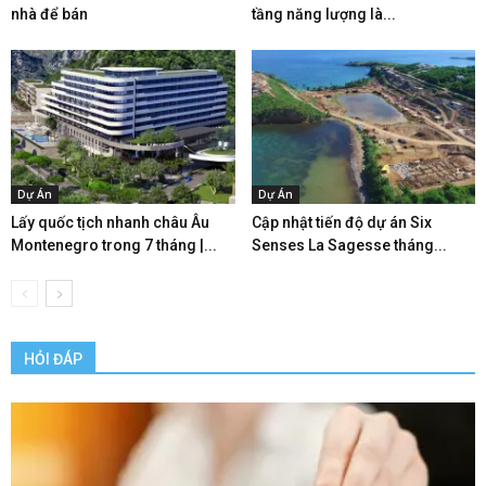
nhà để bán
tầng năng lượng là...
Dự Án
Dự Án
Lấy quốc tịch nhanh châu Âu
Cập nhật tiến độ dự án Six
Montenegro trong 7 tháng |...
Senses La Sagesse tháng...
HỎI ĐÁP