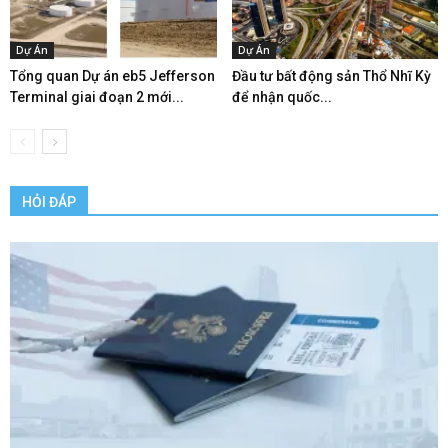
Dự Án
Dự Án
Tổng quan Dự án eb5 Jefferson
Đầu tư bất động sản Thổ Nhĩ Kỳ
Terminal giai đoạn 2 mới...
để nhận quốc...
HỎI ĐÁP