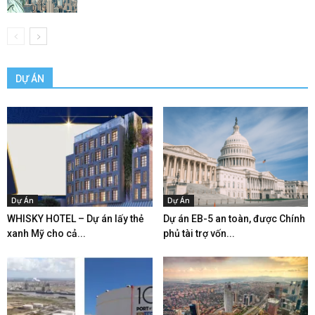
DỰ ÁN
Dự Án
Dự Án
WHISKY HOTEL – Dự án lấy thẻ
Dự án EB-5 an toàn, được Chính
xanh Mỹ cho cả...
phủ tài trợ vốn...