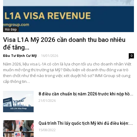
Hỏi Đáp
Visa L1A Mỹ 2026 cần doanh thu bao nhiêu
để tăng...
Đầu Tư Định Cư Mỹ
-
16/01/2026
0
Năm 2026, liệu visa L-1A có còn là lựa chọn tối ưu cho doanh nhân Việt
muốn mở rộng thị trường tại Mỹ? Điều kiện về doanh thu đóng vai trò
then chốt như thế nào trong việc xét duyệt hồ sơ? IMM Group sẽ cung
cấp thông tin…
8 điều cần chuẩn bị năm 2026 trước khi nộp hồ...
21/01/2026
Quá trình Thi lấy quốc tịch Mỹ khi đủ điều kiện:...
15/08/2022