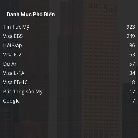
Danh Mục Phổ Biến
Tin Tức Mỹ
923
Visa EB5
249
Hỏi Đáp
96
Visa E-2
63
Dự Án
57
Visa L-1A
34
Visa EB-1C
18
Bất động sản Mỹ
17
Google
7