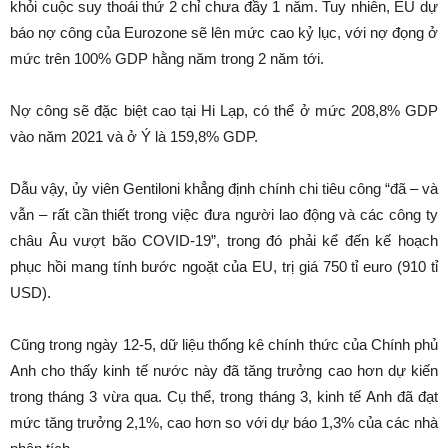
khỏi cuộc suy thoái thứ 2 chỉ chưa đầy 1 năm. Tuy nhiên, EU dự
báo nợ công của Eurozone sẽ lên mức cao kỷ lục, với nợ đọng ở
mức trên 100% GDP hằng năm trong 2 năm tới.
Nợ công sẽ đặc biệt cao tại Hi Lạp, có thể ở mức 208,8% GDP
vào năm 2021 và ở Ý là 159,8% GDP.
Dẫu vậy, ủy viên Gentiloni khẳng định chính chi tiêu công “đã – và
vẫn – rất cần thiết trong việc đưa người lao động và các công ty
châu Âu vượt bão COVID-19”, trong đó phải kể đến kế hoạch
phục hồi mang tính bước ngoặt của EU, trị giá 750 tỉ euro (910 tỉ
USD).
Cũng trong ngày 12-5, dữ liệu thống kê chính thức của Chính phủ
Anh cho thấy kinh tế nước này đã tăng trưởng cao hơn dự kiến
trong tháng 3 vừa qua. Cụ thể, trong tháng 3, kinh tế Anh đã đạt
mức tăng trưởng 2,1%, cao hơn so với dự báo 1,3% của các nhà