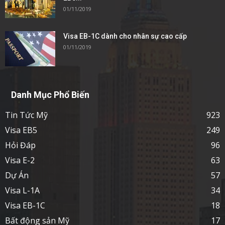
01/11/2019
Visa EB-1C dành cho nhân sự cao cấp
01/11/2019
Danh Mục Phổ Biến
Tin Tức Mỹ
923
Visa EB5
249
Hỏi Đáp
96
Visa E-2
63
Dự Án
57
Visa L-1A
34
Visa EB-1C
18
Bất động sản Mỹ
17