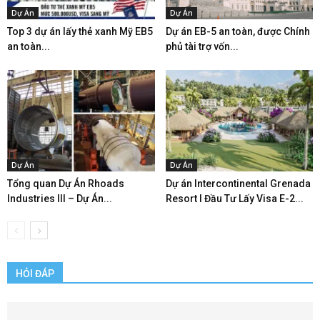
Dự Án
Dự Án
Top 3 dự án lấy thẻ xanh Mỹ EB5
Dự án EB-5 an toàn, được Chính
an toàn...
phủ tài trợ vốn...
Dự Án
Dự Án
Tổng quan Dự Án Rhoads
Dự án Intercontinental Grenada
Industries III – Dự Án...
Resort l Đầu Tư Lấy Visa E-2...
HỎI ĐÁP