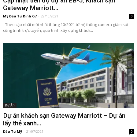
Cập nhật tiến độ dự án EB-5, Khách sạn
Gateway Marriott...
Mỹ Đầu Tư Định Cư
-
29/10/2021
0
- Theo cập nhật mới nhất tháng 10/2021 từ hệ thống camera giám sát
công trình trực tuyến, quá trình xây dựng khách...
Dự Án
Dự án khách sạn Gateway Marriott – Dự án
lấy thẻ xanh...
Đầu Tư Mỹ
-
21/07/2021
0