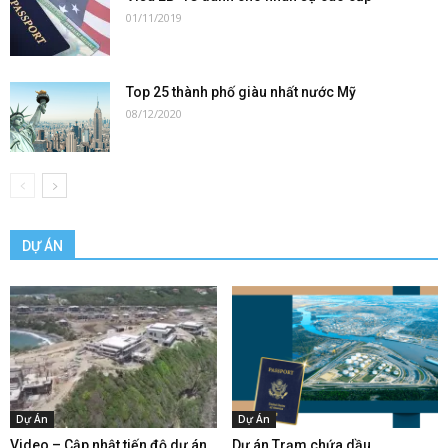
01/11/2019
Top 25 thành phố giàu nhất nước Mỹ
08/12/2020
DỰ ÁN
Dự Án
Dự Án
Video – Cập nhật tiến độ dự án
Dự án Trạm chứa dầu