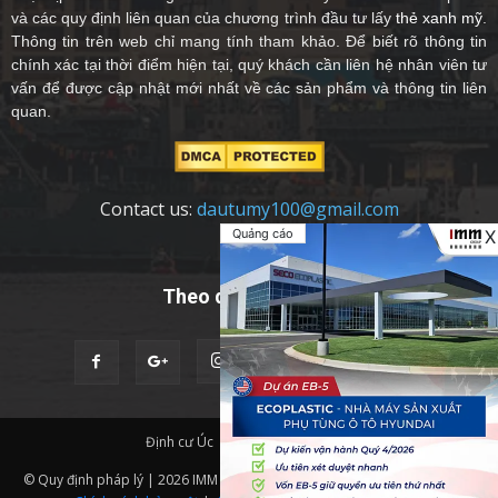
và các quy định liên quan của chương trình đầu tư lấy
thẻ xanh mỹ
.
Thông tin trên web chỉ mang tính tham khảo. Để biết rõ thông tin
chính xác tại thời điểm hiện tại, quý khách cần liên hệ nhân viên tư
vấn để được cập nhật mới nhất về các sản phẩm và thông tin liên
quan.
Contact us:
dautumy100@gmail.com
Quảng cáo
X
Theo dõi chúng tôi
Định cư Úc
Quốc Tịch Châu Âu
© Quy định pháp lý | 2026 IMM Group | Thiết kế website bởi
IMM BDA.
|