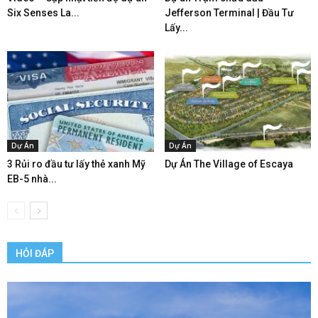
Six Senses La...
Jefferson Terminal | Đầu Tư
Lấy...
Dự Án
Dự Án
3 Rủi ro đầu tư lấy thẻ xanh Mỹ
Dự Án The Village of Escaya
EB-5 nhà...
HỎI ĐÁP