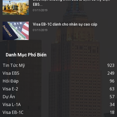
EB5...
01/11/2019
Visa EB-1C dành cho nhân sự cao cấp
01/11/2019
Danh Mục Phổ Biến
Tin Tức Mỹ
923
Visa EB5
249
Hỏi Đáp
96
Visa E-2
63
Dự Án
57
Visa L-1A
34
Visa EB-1C
18