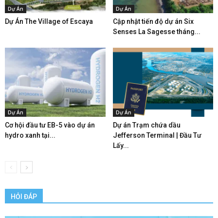
Dự Án
Dự Án
Dự Án The Village of Escaya
Cập nhật tiến độ dự án Six
Senses La Sagesse tháng...
Dự Án
Dự Án
Cơ hội đầu tư EB-5 vào dự án
Dự án Trạm chứa dầu
hydro xanh tại...
Jefferson Terminal | Đầu Tư
Lấy...
HỎI ĐÁP