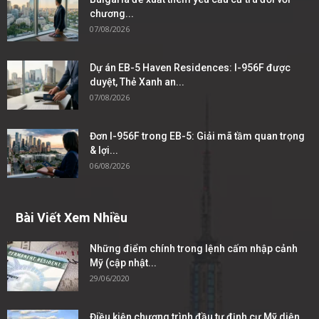
chương...
07/08/2026
Dự án EB-5 Haven Residences: I-956F được
duyệt, Thẻ Xanh an...
07/08/2026
Đơn I-956F trong EB-5: Giải mã tầm quan trọng
& lợi...
06/08/2026
Bài Viết Xem Nhiều
Những điểm chính trong lệnh cấm nhập cảnh
Mỹ (cập nhật...
29/06/2020
Điều kiện chương trình đầu tư định cư Mỹ diện