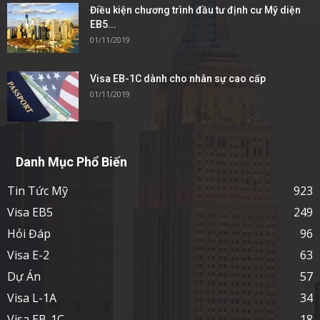
Điều kiện chương trình đầu tư định cư Mỹ diện
EB5...
01/11/2019
Visa EB-1C dành cho nhân sự cao cấp
01/11/2019
Danh Mục Phổ Biến
Tin Tức Mỹ
923
Visa EB5
249
Hỏi Đáp
96
Visa E-2
63
Dự Án
57
Visa L-1A
34
Visa EB-1C
18