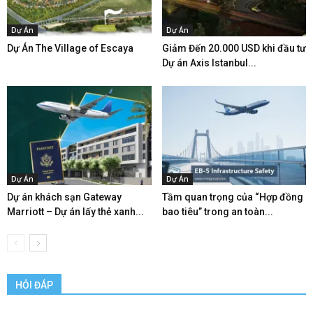
Dự Án
Dự Án
Dự Án The Village of Escaya
Giảm Đến 20.000 USD khi đầu tư
Dự án Axis Istanbul...
Dự Án
Dự Án
Dự án khách sạn Gateway
Tầm quan trọng của “Hợp đồng
Marriott – Dự án lấy thẻ xanh...
bao tiêu” trong an toàn...
HỎI ĐÁP