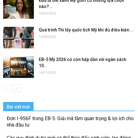
Đầu tư thẻ xanh Mỹ gồm có những lựa chọn
nào?...
14/06/2022
Quá trình Thi lấy quốc tịch Mỹ khi đủ điều kiện:...
15/08/2022
EB-5 Mỹ 2026 có còn hấp dẫn với ngân sách
10...
16/01/2026
Bài viết mới
Đơn I-956F trong EB-5: Giải mã tầm quan trọng & lợi ích cho
nhà đầu tư
Các quy định di trú mới có thể thúc đẩy sinh viên, lao động