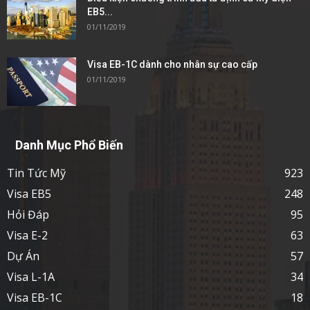
EB5...
01/11/2019
Visa EB-1C dành cho nhân sự cao cấp
01/11/2019
Danh Mục Phổ Biến
Tin Tức Mỹ
923
Visa EB5
248
Hỏi Đáp
95
Visa E-2
63
Dự Án
57
Visa L-1A
34
Visa EB-1C
18