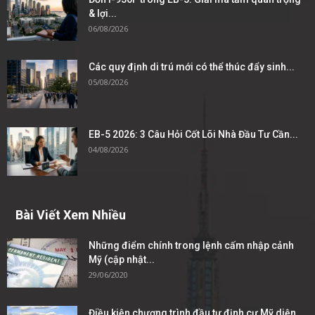
& lợi...
06/08/2026
Các quy định di trú mới có thể thúc đẩy sinh...
05/08/2026
EB-5 2026: 3 Câu Hỏi Cốt Lõi Nhà Đầu Tư Cần...
04/08/2026
Bài Viết Xem Nhiều
Những điểm chính trong lệnh cấm nhập cảnh
Mỹ (cập nhật...
29/06/2020
Điều kiện chương trình đầu tư định cư Mỹ diện