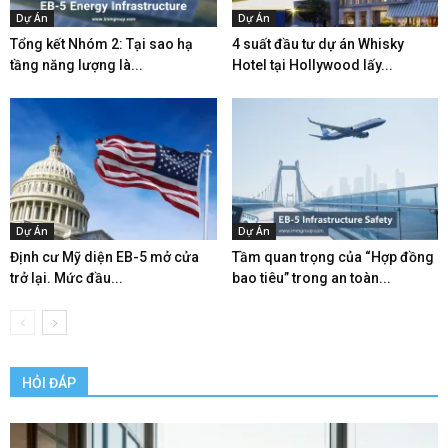
Dự Án
Dự Án
Tổng kết Nhóm 2: Tại sao hạ
4 suất đầu tư dự án Whisky
tầng năng lượng là...
Hotel tại Hollywood lấy...
Dự Án
Dự Án
Định cư Mỹ diện EB-5 mở cửa
Tầm quan trọng của “Hợp đồng
trở lại. Mức đầu...
bao tiêu” trong an toàn...
HỎI ĐÁP