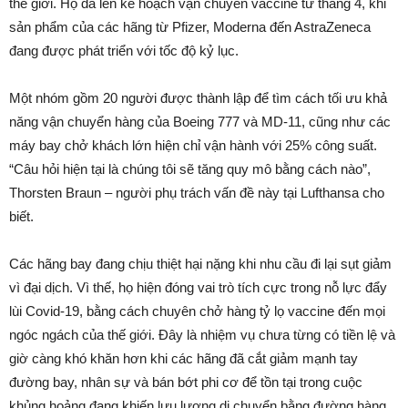
thế giới. Họ đã lên kế hoạch vận chuyển vaccine từ tháng 4, khi
sản phẩm của các hãng từ Pfizer, Moderna đến AstraZeneca
đang được phát triển với tốc độ kỷ lục.
Một nhóm gồm 20 người được thành lập để tìm cách tối ưu khả
năng vận chuyển hàng của Boeing 777 và MD-11, cũng như các
máy bay chở khách lớn hiện chỉ vận hành với 25% công suất.
“Câu hỏi hiện tại là chúng tôi sẽ tăng quy mô bằng cách nào”,
Thorsten Braun – người phụ trách vấn đề này tại Lufthansa cho
biết.
Các hãng bay đang chịu thiệt hại nặng khi nhu cầu đi lại sụt giảm
vì đại dịch. Vì thế, họ hiện đóng vai trò tích cực trong nỗ lực đẩy
lùi Covid-19, bằng cách chuyên chở hàng tỷ lọ vaccine đến mọi
ngóc ngách của thế giới. Đây là nhiệm vụ chưa từng có tiền lệ và
giờ càng khó khăn hơn khi các hãng đã cắt giảm mạnh tay
đường bay, nhân sự và bán bớt phi cơ để tồn tại trong cuộc
khủng hoảng đang khiến lưu lượng di chuyển bằng đường hàng