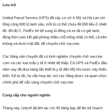
Lưu trữ
United Parcel Service (UPS) đã xây cơ sở ở Mỹ và Hà Lan với
tổng cộng 600 tủ lạnh sâu, mỗi tủ có thể chứa 48.000 liều ở nhiệt
độ -80 độ C. FedEx thì bổ sung tủ đông và xe tải có giữ lạnh,
đồng thời cam kết giải phóng nhiều chỗ trống nhất có thể, cả trên
không và dưới mặt đất, để chuyên chở vaccine.
Các hãng vận chuyển đã có kinh nghiệm chuyên chở vaccine
cúm và các loại mẫu y tế ở nhiệt độ thấp. Cả UPS và FedEx đầu
năm nay đã đưa hàng tấn thiết bị y tế đến Mỹ khi nước này thiếu
thốn. Kể từ đó, họ vẫn hợp tác với các hãng dược và quan chức
chính phủ để sẵn sàng chuyên chở vaccine.
Cung cấp cho người nghèo
Tháng này, Unicef đã liên lạc với 40 hãng bay để lên kế hoạch