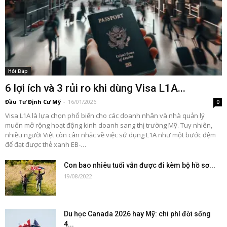
Hỏi Đáp
6 lợi ích và 3 rủi ro khi dùng Visa L1A...
Đầu Tư Định Cư Mỹ
-
16/01/2026
0
Visa L1A là lựa chọn phổ biến cho các doanh nhân và nhà quản lý
muốn mở rộng hoạt động kinh doanh sang thị trường Mỹ. Tuy nhiên,
nhiều người Việt còn cân nhắc về việc sử dụng L1A như một bước đệm
để đạt được thẻ xanh EB-…
Con bao nhiêu tuổi vẫn được đi kèm bộ hồ sơ...
19/08/2022
Du học Canada 2026 hay Mỹ: chi phí đời sống
4...