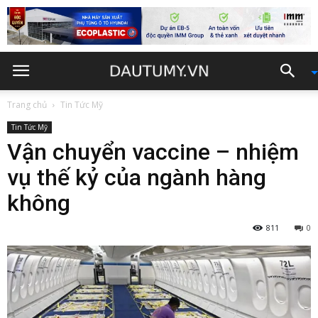
Trang chủ
Tin Tức Mỹ
Tin Tức Mỹ
Vận chuyển vaccine – nhiệm
vụ thế kỷ của ngành hàng
không
811
0