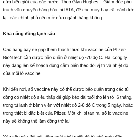
cửa biên giới của các nước. Theo Glyn Hughes – Giám đốc phụ
trách vận chuyển hàng hóa tại IATA, để các máy bay cất cánh trở
lại, các chính phủ nên mở cửa ngành hàng không.
Khả năng đông lạnh sâu
Các hãng bay sẽ gặp thêm thách thức khi vaccine của Pfizer-
BioNTech cần được bảo quản ở nhiệt độ -70 độ C. Hai công ty
này đang lên kế hoạch dùng cảm biến theo dõi vị trí và nhiệt độ
của mỗi lô vaccine.
Khi đến nơi, số vaccine này có thể được bảo quản trong các tủ
đông có nhiệt độ siêu thấp để giúp kéo dài tuổi thọ lên tới 6 tháng,
trong tủ lạnh ở bệnh viện với nhiệt độ 2-8 độ C trong 5 ngày, hoặc
trong thiết bị đặc biệt của Pfizer. Một khi bị tan ra, số lọ vaccine
này sẽ không thể làm đông trở lại.
Yêu cầu này đòi hỏi kiểm soát chặt nhiệt độ từ nhà máy đến