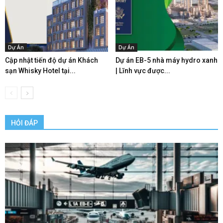
Dự Án
Dự Án
Cập nhật tiến độ dự án Khách
Dự án EB-5 nhà máy hydro xanh
sạn Whisky Hotel tại...
| Lĩnh vực được...
HỎI ĐÁP