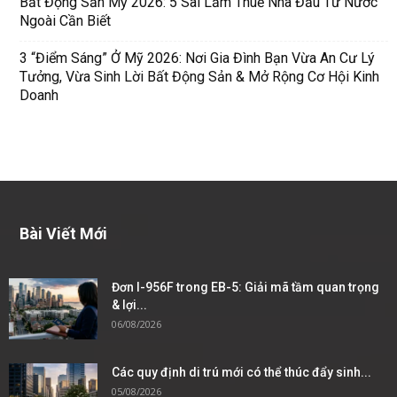
Bất Động Sản Mỹ 2026: 5 Sai Lầm Thuế Nhà Đầu Tư Nước
Ngoài Cần Biết
3 “Điểm Sáng” Ở Mỹ 2026: Nơi Gia Đình Bạn Vừa An Cư Lý
Tưởng, Vừa Sinh Lời Bất Động Sản & Mở Rộng Cơ Hội Kinh
Doanh
Bài Viết Mới
Đơn I-956F trong EB-5: Giải mã tầm quan trọng
& lợi...
06/08/2026
Các quy định di trú mới có thể thúc đẩy sinh...
05/08/2026