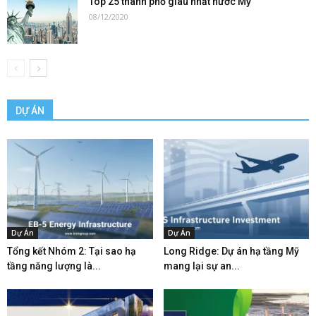
Top 25 thành phố giàu nhất nước Mỹ
08/12/2020
DỰ ÁN
Dự Án
Dự Án
Tổng kết Nhóm 2: Tại sao hạ
Long Ridge: Dự án hạ tầng Mỹ
tầng năng lượng là...
mang lại sự an...