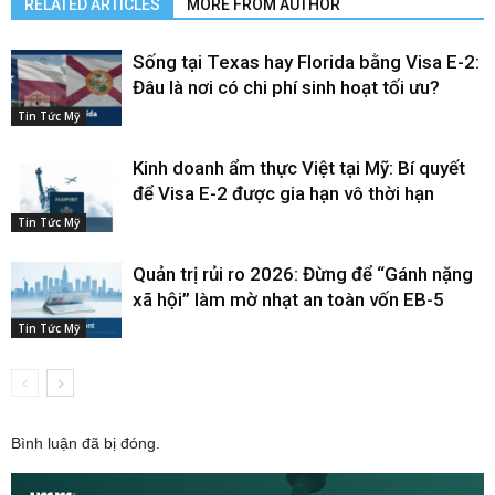
RELATED ARTICLES
MORE FROM AUTHOR
Sống tại Texas hay Florida bằng Visa E-2:
Đâu là nơi có chi phí sinh hoạt tối ưu?
Tin Tức Mỹ
Kinh doanh ẩm thực Việt tại Mỹ: Bí quyết
để Visa E-2 được gia hạn vô thời hạn
Tin Tức Mỹ
Quản trị rủi ro 2026: Đừng để “Gánh nặng
xã hội” làm mờ nhạt an toàn vốn EB-5
Tin Tức Mỹ
Bình luận đã bị đóng.