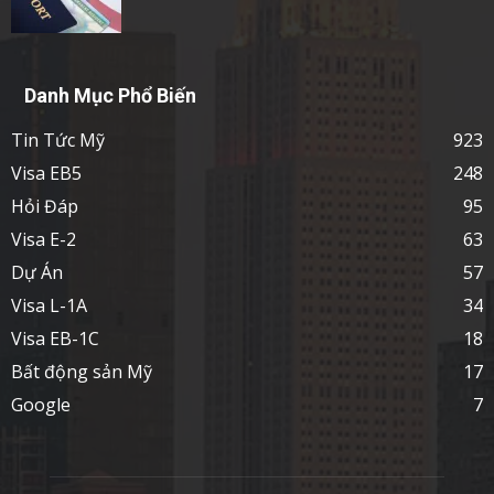
Danh Mục Phổ Biến
Tin Tức Mỹ
923
Visa EB5
248
Hỏi Đáp
95
Visa E-2
63
Dự Án
57
Visa L-1A
34
Visa EB-1C
18
Bất động sản Mỹ
17
Google
7