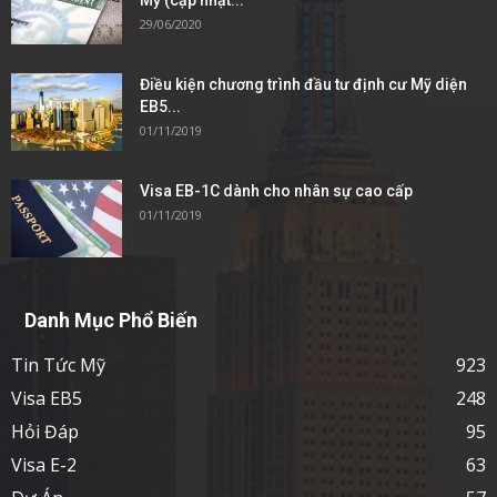
Mỹ (cập nhật...
29/06/2020
Điều kiện chương trình đầu tư định cư Mỹ diện
EB5...
01/11/2019
Visa EB-1C dành cho nhân sự cao cấp
01/11/2019
Danh Mục Phổ Biến
Tin Tức Mỹ
923
Visa EB5
248
Hỏi Đáp
95
Visa E-2
63