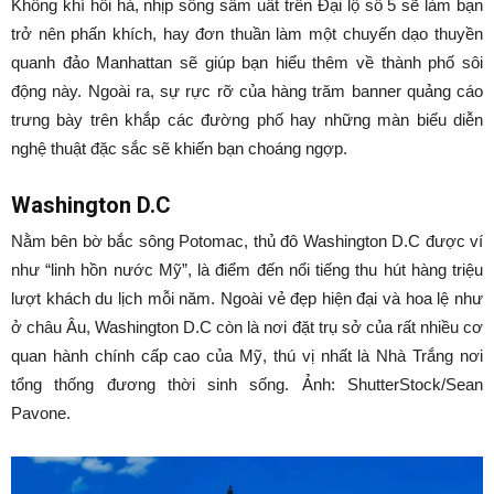
Không khí hối hả, nhịp sống sầm uất trên Đại lộ số 5 sẽ làm bạn
trở nên phấn khích, hay đơn thuần làm một chuyến dạo thuyền
quanh đảo Manhattan sẽ giúp bạn hiểu thêm về thành phố sôi
động này. Ngoài ra, sự rực rỡ của hàng trăm banner quảng cáo
trưng bày trên khắp các đường phố hay những màn biểu diễn
nghệ thuật đặc sắc sẽ khiến bạn choáng ngợp.
Washington D.C
Nằm bên bờ bắc sông Potomac, thủ đô Washington D.C được ví
như “linh hồn nước Mỹ”, là điểm đến nổi tiếng thu hút hàng triệu
lượt khách du lịch mỗi năm. Ngoài vẻ đẹp hiện đại và hoa lệ như
ở châu Âu, Washington D.C còn là nơi đặt trụ sở của rất nhiều cơ
quan hành chính cấp cao của Mỹ, thú vị nhất là Nhà Trắng nơi
tổng thống đương thời sinh sống. Ảnh: ShutterStock/Sean
Pavone.