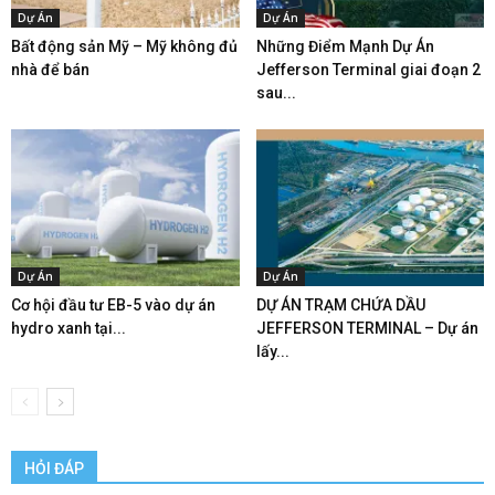
Dự Án
Dự Án
Bất động sản Mỹ – Mỹ không đủ
Những Điểm Mạnh Dự Án
nhà để bán
Jefferson Terminal giai đoạn 2
sau...
Dự Án
Dự Án
Cơ hội đầu tư EB-5 vào dự án
DỰ ÁN TRẠM CHỨA DẦU
hydro xanh tại...
JEFFERSON TERMINAL – Dự án
lấy...
HỎI ĐÁP