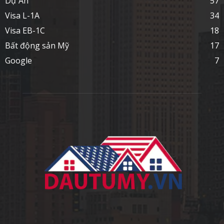
Dự Án
57
Visa L-1A
34
Visa EB-1C
18
Bất động sản Mỹ
17
Google
7