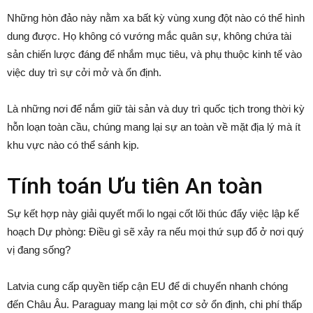
Những hòn đảo này nằm xa bất kỳ vùng xung đột nào có thể hình
dung được. Họ không có vướng mắc quân sự, không chứa tài
sản chiến lược đáng để nhắm mục tiêu, và phụ thuộc kinh tế vào
việc duy trì sự cởi mở và ổn định.
Là những nơi để nắm giữ tài sản và duy trì quốc tịch trong thời kỳ
hỗn loạn toàn cầu, chúng mang lại sự an toàn về mặt địa lý mà ít
khu vực nào có thể sánh kịp.
Tính toán Ưu tiên An toàn
Sự kết hợp này giải quyết mối lo ngại cốt lõi thúc đẩy việc lập kế
hoạch Dự phòng: Điều gì sẽ xảy ra nếu mọi thứ sụp đổ ở nơi quý
vị đang sống?
Latvia cung cấp quyền tiếp cận EU để di chuyển nhanh chóng
đến Châu Âu. Paraguay mang lại một cơ sở ổn định, chi phí thấp