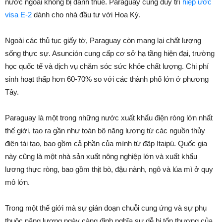
nước ngoài không bị đánh thuế. Paraguay cũng duy trì
hiệp ước
visa E-2
dành cho nhà đầu tư với Hoa Kỳ.
Ngoài các thủ tục giấy tờ, Paraguay còn mang lại chất lượng
sống thực sự. Asunción cung cấp cơ sở hạ tầng hiện đại, trường
học quốc tế và dịch vụ chăm sóc sức khỏe chất lượng. Chi phí
sinh hoạt thấp hơn 60-70% so với các thành phố lớn ở phương
Tây.
Paraguay là một trong những nước xuất khẩu điện ròng lớn nhất
thế giới, tạo ra gần như toàn bộ năng lượng từ các nguồn thủy
điện tái tạo, bao gồm cả phần của mình từ đập Itaipú. Quốc gia
này cũng là một nhà sản xuất nông nghiệp lớn và xuất khẩu
lương thực ròng, bao gồm thịt bò, đậu nành, ngô và lúa mì ở quy
mô lớn.
Trong một thế giới mà sự gián đoạn chuỗi cung ứng và sự phụ
thuộc năng lượng ngày càng định nghĩa sự dễ bị tổn thương của