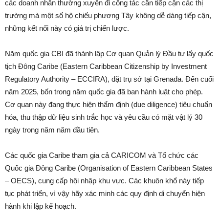
các doanh nhân thường xuyên đi công tác cần tiếp cận các thị
trường mà một số hộ chiếu phương Tây không dễ dàng tiếp cận,
những kết nối này có giá trị chiến lược.
Năm quốc gia CBI đã thành lập Cơ quan Quản lý Đầu tư lấy quốc
tịch Đông Caribe (Eastern Caribbean Citizenship by Investment
Regulatory Authority – ECCIRA), đặt trụ sở tại Grenada. Đến cuối
năm 2025, bốn trong năm quốc gia đã ban hành luật cho phép.
Cơ quan này đang thực hiện thẩm định (due diligence) tiêu chuẩn
hóa, thu thập dữ liệu sinh trắc học và yêu cầu có mặt vật lý 30
ngày trong năm năm đầu tiên.
Các quốc gia Caribe tham gia cả CARICOM và Tổ chức các
Quốc gia Đông Caribe (Organisation of Eastern Caribbean States
– OECS), cung cấp hội nhập khu vực. Các khuôn khổ này tiếp
tục phát triển, vì vậy hãy xác minh các quy định di chuyển hiện
hành khi lập kế hoạch.