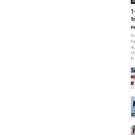
H
1
t
Đầ
Dư
bạ
qu
nh
bị