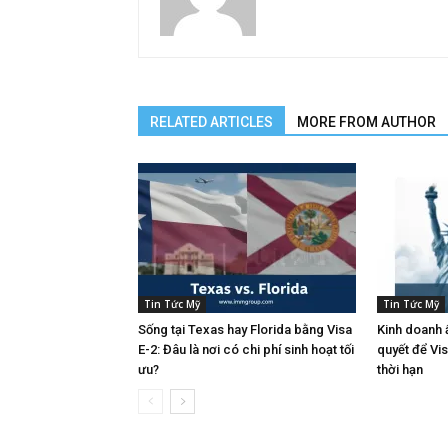
RELATED ARTICLES
MORE FROM AUTHOR
Tin Tức Mỹ
Tin Tức Mỹ
Sống tại Texas hay Florida bằng Visa
Kinh doanh ẩ
E-2: Đâu là nơi có chi phí sinh hoạt tối
quyết để Vi
ưu?
thời hạn