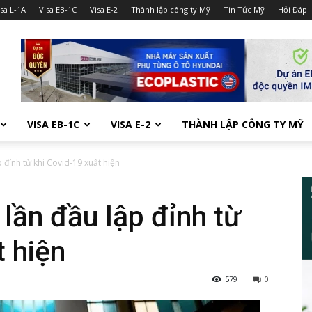
isa L-1A
Visa EB-1C
Visa E-2
Thành lập công ty Mỹ
Tin Tức Mỹ
Hỏi Đáp
VISA EB-1C
VISA E-2
THÀNH LẬP CÔNG TY MỸ
đỉnh từ khi Covid-19 xuất hiện
ần đầu lập đỉnh từ
t hiện
579
0