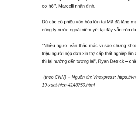
cơ hội”, Marcelli nhận định.
Dù các cổ phiếu vốn hóa lớn tại Mỹ đã tăng m
công ty nước ngoài niêm yết tại đây vẫn còn dư
“Nhiều người vẫn thắc mắc vì sao chứng khoán
triệu người nộp đơn xin trợ cấp thất nghiệp lần 
thì lại hướng đến tương lai”, Ryan Detrick – chiế
(theo CNN) – Nguồn tin: Vnexpress: https://vn
19-xuat-hien-4148750.html