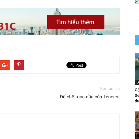
D
Next article
Cậ
Se
Đế chế toàn cầu của Tencent
th