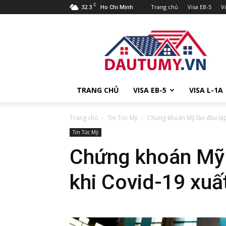
C
32.3
Trang chủ
Visa EB-5
V
Ho Chi Minh
Đầu
tư
Mỹ
TRANG CHỦ
VISA EB-5
VISA L-1A
Trang chủ
Tin Tức Mỹ
Chứng khoán Mỹ lần đầu lập 
Tin Tức Mỹ
Chứng khoán Mỹ l
khi Covid-19 xuấ