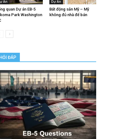
ự Án
Dự Án
ng quan Dự án EB-5
Bất động sản Mỹ – Mỹ
koma Park Washington
không đủ nhà để bán
C
HỎI ĐÁP