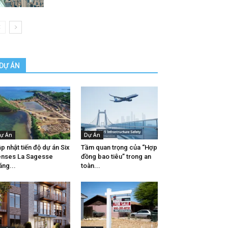
DỰ ÁN
ự Án
Dự Án
p nhật tiến độ dự án Six
Tầm quan trọng của “Hợp
nses La Sagesse
đồng bao tiêu” trong an
áng...
toàn...