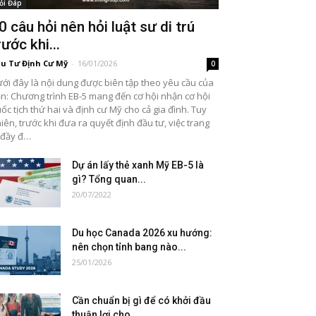
ỏi Đáp
0 câu hỏi nên hỏi luật sư di trú
rước khi...
u Tư Định Cư Mỹ
-
16/01/2026
0
ới đây là nội dung được biên tập theo yêu cầu của
n: Chương trình EB-5 mang đến cơ hội nhận cơ hội
ốc tịch thứ hai và định cư Mỹ cho cả gia đình. Tuy
iên, trước khi đưa ra quyết định đầu tư, việc trang
 đầy đ…
Dự án lấy thẻ xanh Mỹ EB-5 là
gì? Tổng quan...
20/07/2022
Du học Canada 2026 xu hướng:
nên chọn tỉnh bang nào...
25/01/2026
Cần chuẩn bị gì để có khởi đầu
thuận lợi cho...