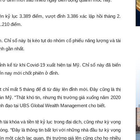
n kỷ lục 3.389 điểm, vượt đỉnh 3.386 xác lập hồi tháng 2.
.210 điểm.
 Chỉ số này bị kéo tụt do nhóm cổ phiếu năng lượng và tài
nh gần nhất.
ỉnh kể từ khi Covid-19 xuất hiện tại Mỹ. Chỉ số này đã biến
n nay mới chốt phiên ở đỉnh.
t chỉ mất 5 tháng để đi từ đáy lên đỉnh mới. Đây cũng là thị
án Mỹ. “Thật khó tin, nhưng thị trường giá xuống năm 2020
 lãnh đạo tại UBS Global Wealth Management cho biết.
h tài khóa và tiền tệ kỷ lục trong đại dịch, cũng như kỳ vọng
óng. “Đây là thông tin bất lợi với những nhà đầu tư kỳ vọng
ìn một cách lạc quan, thị trường giá lên cũng cho họ nhiều