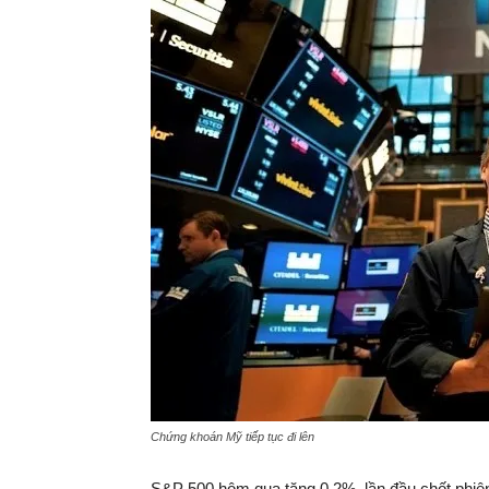
Chứng khoán Mỹ tiếp tục đi lên
S&P 500 hôm qua tăng 0,2%, lần đầu chốt phiê