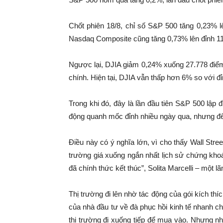
Chốt phiên 18/8, chỉ số S&P 500 tăng 0,23% lê
Nasdaq Composite cũng tăng 0,73% lên đỉnh 11
Ngược lại, DJIA giảm 0,24% xuống 27.778 điểm.
chính. Hiện tại, DJIA vẫn thấp hơn 6% so với đỉ
Trong khi đó, đây là lần đầu tiên S&P 500 lập đ
động quanh mốc đỉnh nhiều ngày qua, nhưng đế
Điều này có ý nghĩa lớn, vì cho thấy Wall Stree
trường giá xuống ngắn nhất lịch sử chứng kho
đã chính thức kết thúc”, Solita Marcelli – một
Thị trường đi lên nhờ tác động của gói kích thíc
của nhà đầu tư về đà phục hồi kinh tế nhanh ch
thị trường đi xuống tiếp để mua vào. Nhưng nh