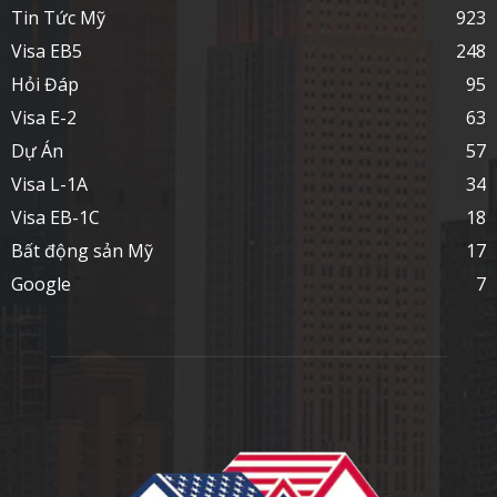
Tin Tức Mỹ
923
Visa EB5
248
Hỏi Đáp
95
Visa E-2
63
Dự Án
57
Visa L-1A
34
Visa EB-1C
18
Bất động sản Mỹ
17
Google
7