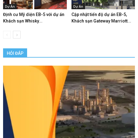
Dự Án
Dự Án
Định cư Mỹ diện EB-5 với dự án
Cập nhật tiến độ dự án EB-5,
Khách sạn Whisky...
Khách sạn Gateway Marriott...
HỎI ĐÁP