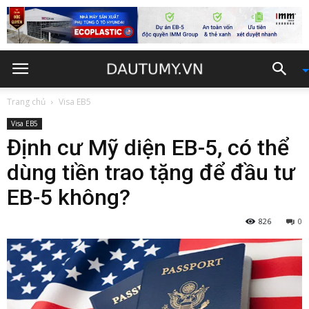
Trang chủ
Visa EB5
Visa EB5
Định cư Mỹ diện EB-5, có thể
dùng tiền trao tặng để đầu tư
EB-5 không?
826
0