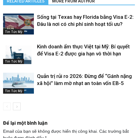
RELATED ARTICLES
MORE FROM AUTHOR
Sống tại Texas hay Florida bằng Visa E-2:
Đâu là nơi có chi phí sinh hoạt tối ưu?
Tin Tức Mỹ
Kinh doanh ẩm thực Việt tại Mỹ: Bí quyết
để Visa E-2 được gia hạn vô thời hạn
Tin Tức Mỹ
Quản trị rủi ro 2026: Đừng để “Gánh nặng
xã hội” làm mờ nhạt an toàn vốn EB-5
Tin Tức Mỹ
Để lại một bình luận
Email của bạn sẽ không được hiển thị công khai.
Các trường bắt
buộc được đánh dấu
*