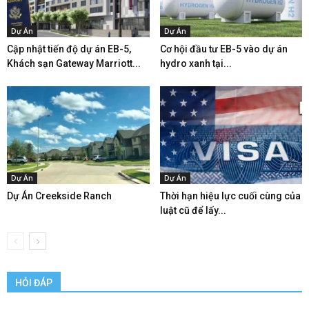
Dự Án
Dự Án
Cập nhật tiến độ dự án EB-5,
Cơ hội đầu tư EB-5 vào dự án
Khách sạn Gateway Marriott...
hydro xanh tại...
Dự Án
Dự Án
Dự Án Creekside Ranch
Thời hạn hiệu lực cuối cùng của
luật cũ để lấy...
HỎI ĐÁP