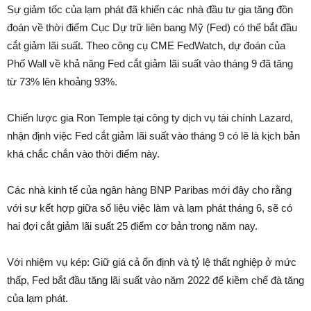
Sự giảm tốc của lạm phát đã khiến các nhà đầu tư gia tăng đồn
đoán về thời điểm Cục Dự trữ liên bang Mỹ (Fed) có thể bắt đầu
cắt giảm lãi suất. Theo công cụ CME FedWatch, dự đoán của
Phố Wall về khả năng Fed cắt giảm lãi suất vào tháng 9 đã tăng
từ 73% lên khoảng 93%.
Chiến lược gia Ron Temple tại công ty dịch vụ tài chính Lazard,
nhận định việc Fed cắt giảm lãi suất vào tháng 9 có lẽ là kịch bản
khá chắc chắn vào thời điểm này.
Các nhà kinh tế của ngân hàng BNP Paribas mới đây cho rằng
với sự kết hợp giữa số liệu việc làm và lạm phát tháng 6, sẽ có
hai đợi cắt giảm lãi suất 25 điểm cơ bản trong năm nay.
Với nhiệm vụ kép: Giữ giá cả ổn định và tỷ lệ thất nghiệp ở mức
thấp, Fed bắt đầu tăng lãi suất vào năm 2022 để kiềm chế đà tăng
của lạm phát.