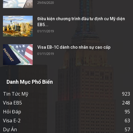
29/06/2020
Điều kiện chương trình đầu tư định cư Mỹ diện
EB5...
01/11/2019
Visa EB-1C dành cho nhân sự cao cấp
01/11/2019
Danh Mục Phổ Biến
Tin Tức Mỹ
923
Visa EB5
248
Hỏi Đáp
95
Visa E-2
63
Dự Án
57