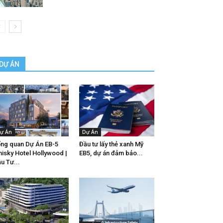
DỰ ÁN
ự Án
Dự Án
ng quan Dự Án EB-5
Đầu tư lấy thẻ xanh Mỹ
isky Hotel Hollywood |
EB5, dự án đảm bảo...
u Tư...