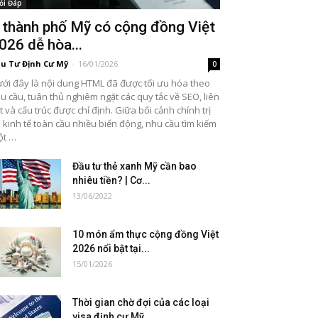
ỏi Đáp
 thành phố Mỹ có cộng đồng Việt
026 dễ hòa...
u Tư Định Cư Mỹ
-
16/01/2026
0
ới đây là nội dung HTML đã được tối ưu hóa theo
u cầu, tuân thủ nghiêm ngặt các quy tắc về SEO, liên
t và cấu trúc được chỉ định. Giữa bối cảnh chính trị
 kinh tế toàn cầu nhiều biến động, nhu cầu tìm kiếm
ột …
Đầu tư thẻ xanh Mỹ cần bao
nhiêu tiền? | Cơ...
13/06/2022
10 món ẩm thực cộng đồng Việt
2026 nổi bật tại...
15/01/2026
Thời gian chờ đợi của các loại
visa định cư Mỹ