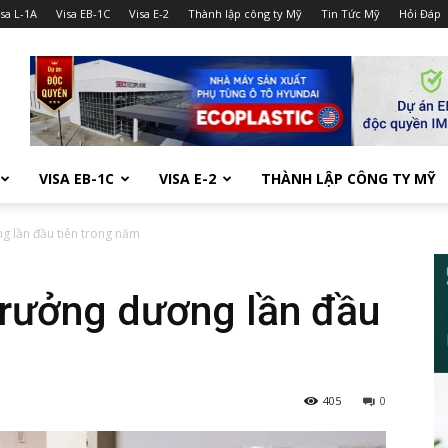
isa L-1A
Visa EB-1C
Visa E-2
Thành lập công ty Mỹ
Tin Tức Mỹ
Hỏi Đáp
VISA EB-1C
VISA E-2
THÀNH LẬP CÔNG TY MỸ
ng lần đầu tiên trong năm
trưởng dương lần đầu
405
0