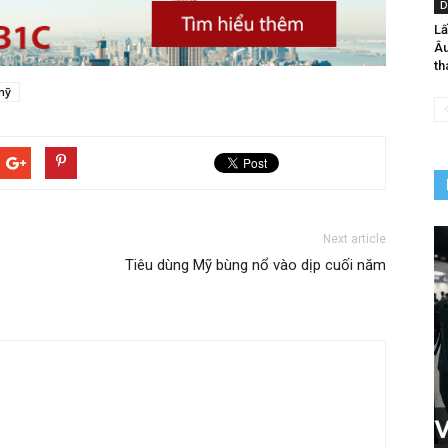
D
Lấ
Âu
th
mỹ
Next article
Tiêu dùng Mỹ bùng nổ vào dịp cuối năm