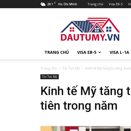
C
28.1
Trang chủ
Visa EB-5
V
Ho Chi Minh
Đầu
tư
Mỹ
TRANG CHỦ
VISA EB-5
VISA L-1A
Trang chủ
Tin Tức Mỹ
Kinh tế Mỹ tăng trưởng dươ
Tin Tức Mỹ
Kinh tế Mỹ tăng 
tiên trong năm