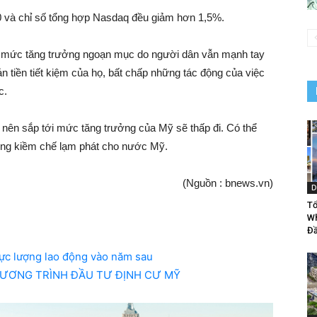
 và chỉ số tổng hợp Nasdaq đều giảm hơn 1,5%.
ợc mức tăng trưởng ngoạn mục do người dân vẫn mạnh tay
oản tiền tiết kiệm của họ, bất chấp những tác động của việc
c.
cho nên sắp tới mức tăng trưởng của Mỹ sẽ thấp đi. Có thể
trung kiềm chế lạm phát cho nước Mỹ.
(Nguồn : bnews.vn)
D
Tổ
Wh
Đầ
 lực lượng lao động vào năm sau
HƯƠNG TRÌNH ĐẦU TƯ ĐỊNH CƯ MỸ