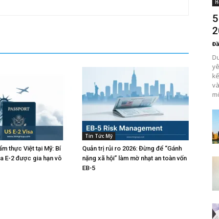
H
5
2
Đầ
Dư
yê
kế
và
m
Tin Tức Mỹ
m thực Việt tại Mỹ: Bí
Quản trị rủi ro 2026: Đừng để “Gánh
sa E-2 được gia hạn vô
nặng xã hội” làm mờ nhạt an toàn vốn
EB-5