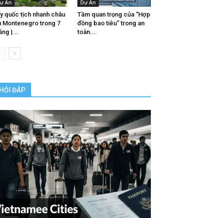
ự Án
Dự Án
y quốc tịch nhanh châu
Tầm quan trọng của “Hợp
 Montenegro trong 7
đồng bao tiêu” trong an
áng |...
toàn...
HỎI ĐÁP