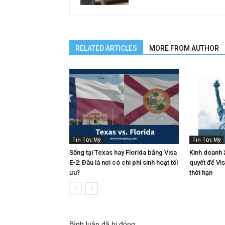
RELATED ARTICLES
MORE FROM AUTHOR
Tin Tức Mỹ
Tin Tức Mỹ
Sống tại Texas hay Florida bằng Visa
Kinh doanh ẩ
E-2: Đâu là nơi có chi phí sinh hoạt tối
quyết để Vi
ưu?
thời hạn
Bình luận đã bị đóng.