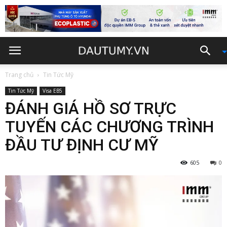
Trang chủ
Tin Tức Mỹ
Tin Tức Mỹ
Visa EB5
ĐÁNH GIÁ HỒ SƠ TRỰC
TUYẾN CÁC CHƯƠNG TRÌNH
ĐẦU TƯ ĐỊNH CƯ MỸ
605
0