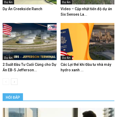
Dự Án
Dự Án
Dự Án Creekside Ranch
Video – Cập nhật tiến độ dự án
Six Senses La...
Dự Án
Dự Án
2 Suất Đầu Tư Cuối Cùng cho Dự
Các Lợi thế khi Đầu tư nhà máy
Án EB-5 Jefferson...
hydro xanh ...
HỎI ĐÁP