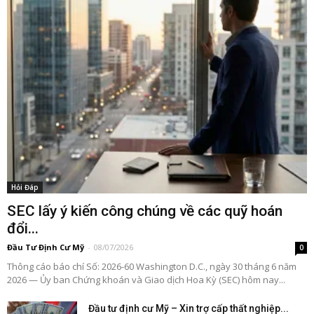
Hỏi Đáp
SEC lấy ý kiến công chúng về các quỹ hoán
đổi...
Đầu Tư Định Cư Mỹ
-
08/07/2026
0
Thông cáo báo chí Số: 2026-60 Washington D.C., ngày 30 tháng 6 năm
2026 — Ủy ban Chứng khoán và Giao dịch Hoa Kỳ (SEC) hôm nay...
Đầu tư định cư Mỹ – Xin trợ cấp thất nghiệp...