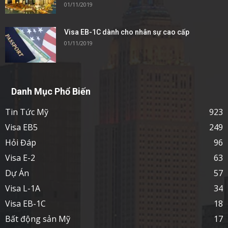
01/11/2019
Visa EB-1C dành cho nhân sự cao cấp
01/11/2019
Danh Mục Phổ Biến
Tin Tức Mỹ
923
Visa EB5
249
Hỏi Đáp
96
Visa E-2
63
Dự Án
57
Visa L-1A
34
Visa EB-1C
18
Bất động sản Mỹ
17