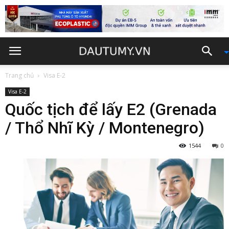
Trang chủ
Visa E-2
Visa E-2
Quốc tịch để lấy E2 (Grenada
/ Thổ Nhĩ Kỳ / Montenegro)
1544
0