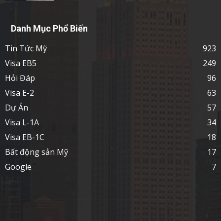
Danh Mục Phổ Biến
Tin Tức Mỹ
923
Visa EB5
249
Hỏi Đáp
96
Visa E-2
63
Dự Án
57
Visa L-1A
34
Visa EB-1C
18
Bất động sản Mỹ
17
Google
7