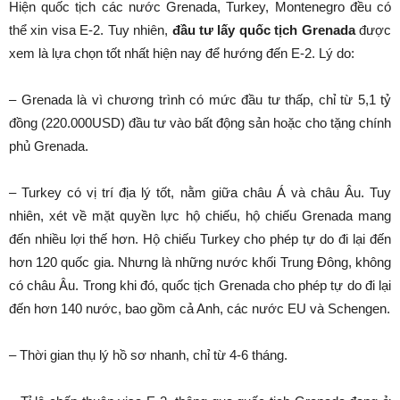
Hiện quốc tịch các nước Grenada, Turkey, Montenegro đều có
thể xin visa E-2. Tuy nhiên,
đầu tư lấy quốc tịch Grenada
được
xem là lựa chọn tốt nhất hiện nay để hướng đến E-2. Lý do:
– Grenada là vì chương trình có mức đầu tư thấp, chỉ từ 5,1 tỷ
đồng (220.000USD) đầu tư vào bất động sản hoặc cho tặng chính
phủ Grenada.
– Turkey có vị trí địa lý tốt, nằm giữa châu Á và châu Âu. Tuy
nhiên, xét về mặt quyền lực hộ chiếu, hộ chiếu Grenada mang
đến nhiều lợi thế hơn. Hộ chiếu Turkey cho phép tự do đi lại đến
hơn 120 quốc gia. Nhưng là những nước khối Trung Đông, không
có châu Âu. Trong khi đó, quốc tịch Grenada cho phép tự do đi lại
đến hơn 140 nước, bao gồm cả Anh, các nước EU và Schengen.
– Thời gian thụ lý hồ sơ nhanh, chỉ từ 4-6 tháng.