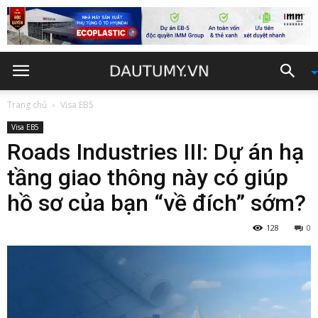
Trang chủ
Visa EB5
Visa EB5
Roads Industries III: Dự án hạ
tầng giao thông này có giúp
hồ sơ của bạn “về đích” sớm?
128
0