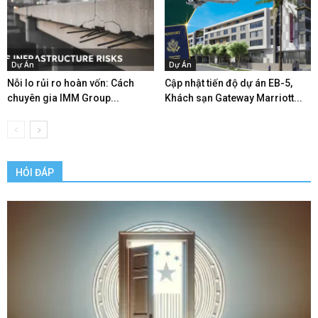
Dự Án
Dự Án
Nỗi lo rủi ro hoàn vốn: Cách
Cập nhật tiến độ dự án EB-5,
chuyên gia IMM Group...
Khách sạn Gateway Marriott...
HỎI ĐÁP