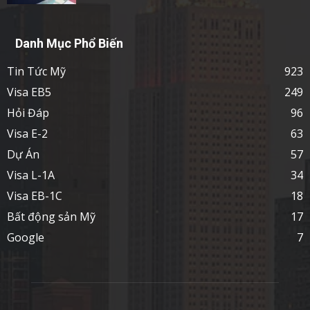
Danh Mục Phổ Biến
Tin Tức Mỹ
923
Visa EB5
249
Hỏi Đáp
96
Visa E-2
63
Dự Án
57
Visa L-1A
34
Visa EB-1C
18
Bất động sản Mỹ
17
Google
7