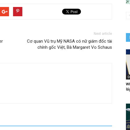
Next article
er
Cơ quan Vũ trụ Mỹ NASA có nữ giám đốc tài
chính gốc Việt, Bà Margaret Vo Schaus
D
WH
lấ