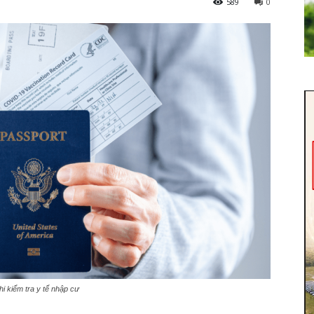
589
0
i kiểm tra y tế nhập cư