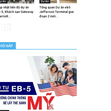
ự Án
Dự Án
p nhật tiến độ dự án
Tổng quan Dự án eb5
-5, Khách sạn Gateway
Jefferson Terminal giai
rriott...
đoạn 2 mới...
HỎI ĐÁP