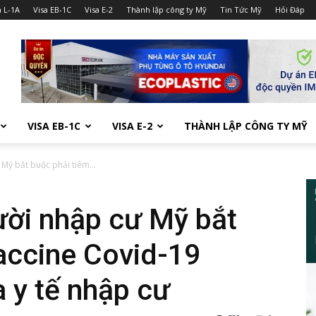
a L-1A
Visa EB-1C
Visa E-2
Thành lập công ty Mỹ
Tin Tức Mỹ
Hỏi Đáp
VISA EB-1C
VISA E-2
THÀNH LẬP CÔNG TY MỸ
 Mỹ bắt buộc phải tiêm...
ười nhập cư Mỹ bắt
accine Covid-19
a y tế nhập cư