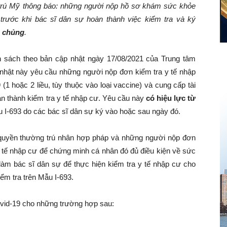
 trú Mỹ thông báo: những người nộp hồ sơ khám sức khỏe
trước khi bác sĩ dân sự hoàn thành việc kiểm tra và ký
m chủng
.
 sách theo bản cập nhật ngày 17/08/2021 của Trung tâm
nhật này yêu cầu những người nộp đơn kiểm tra y tế nhập
(1 hoặc 2 liều, tùy thuộc vào loại vaccine) và cung cấp tài
àn thành kiểm tra y tế nhập cư. Yêu cầu này
có hiệu lực từ
 I-693 do các bác sĩ dân sự ký vào hoặc sau ngày đó.
quyền thường trú nhân hợp pháp và những người nộp đơn
 y tế nhập cư để chứng minh cá nhân đó đủ điều kiện về sức
 làm bác sĩ dân sự để thực hiện kiểm tra y tế nhập cư cho
ểm tra trên Mẫu I-693.
ovid-19 cho những trường hợp sau: