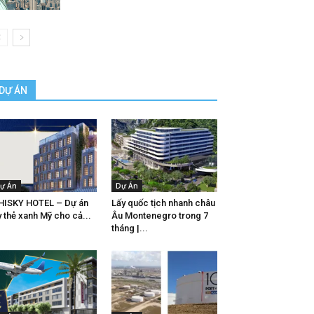
DỰ ÁN
ự Án
Dự Án
ISKY HOTEL – Dự án
Lấy quốc tịch nhanh châu
y thẻ xanh Mỹ cho cả...
Âu Montenegro trong 7
tháng |...