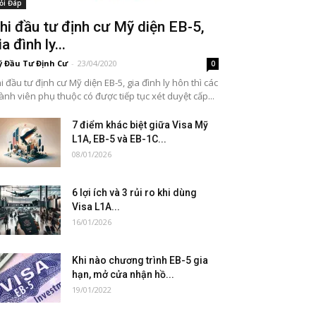
ỏi Đáp
hi đầu tư định cư Mỹ diện EB-5,
ia đình ly...
 Đầu Tư Định Cư
-
23/04/2020
0
i đầu tư định cư Mỹ diện EB-5, gia đình ly hôn thì các
ành viên phụ thuộc có được tiếp tục xét duyệt cấp...
7 điểm khác biệt giữa Visa Mỹ
L1A, EB-5 và EB-1C...
08/01/2026
6 lợi ích và 3 rủi ro khi dùng
Visa L1A...
16/01/2026
Khi nào chương trình EB-5 gia
hạn, mở cửa nhận hồ...
19/01/2022