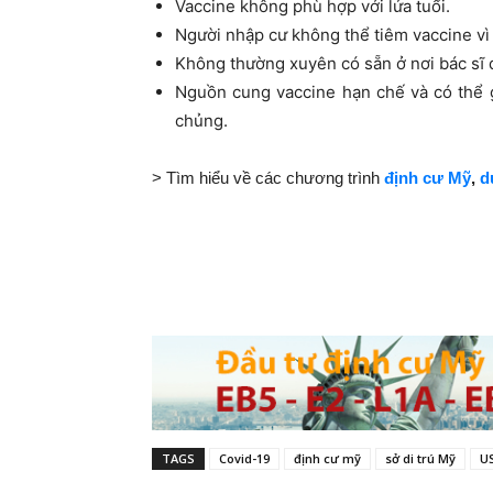
Vaccine không phù hợp với lứa tuổi.
Người nhập cư không thể tiêm vaccine vì 
Không thường xuyên có sẵn ở nơi bác sĩ 
Nguồn cung vaccine hạn chế và có thể g
chủng.
> Tìm hiểu về các chương trình
định cư Mỹ
,
d
TAGS
Covid-19
định cư mỹ
sở di trú Mỹ
U