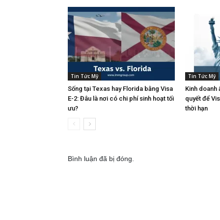
Tin Tức Mỹ
Tin Tức Mỹ
Sống tại Texas hay Florida bằng Visa
Kinh doanh ẩ
E-2: Đâu là nơi có chi phí sinh hoạt tối
quyết để Vi
ưu?
thời hạn
Bình luận đã bị đóng.