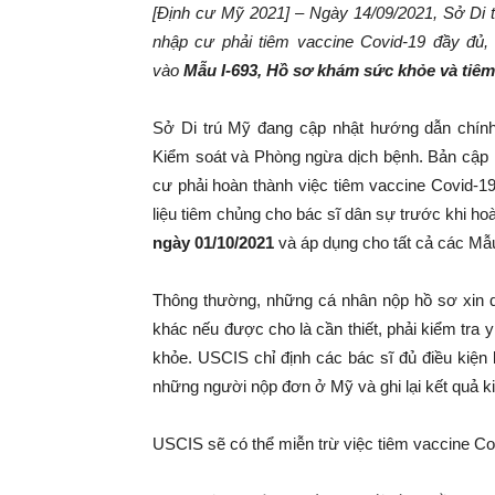
[Định cư Mỹ 2021] – Ngày 14/09/2021, Sở Di
nhập cư phải tiêm vaccine Covid-19 đầy đủ, 
vào
Mẫu I-693,
Hồ sơ khám sức khỏe và tiê
Sở Di trú Mỹ đang cập nhật hướng dẫn chính
Kiểm soát và Phòng ngừa dịch bệnh. Bản cập 
cư phải hoàn thành việc tiêm vaccine Covid-19 
liệu tiêm chủng cho bác sĩ dân sự trước khi ho
ngày 01/10/2021
và áp dụng cho tất cả các Mẫu
Thông thường, những cá nhân nộp hồ sơ xin 
khác nếu được cho là cần thiết, phải kiểm tra
khỏe. USCIS chỉ định các bác sĩ đủ điều kiện
những người nộp đơn ở Mỹ và ghi lại kết quả ki
USCIS sẽ có thể miễn trừ việc tiêm vaccine C