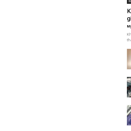
H
K
g
Mỹ
Kh
th