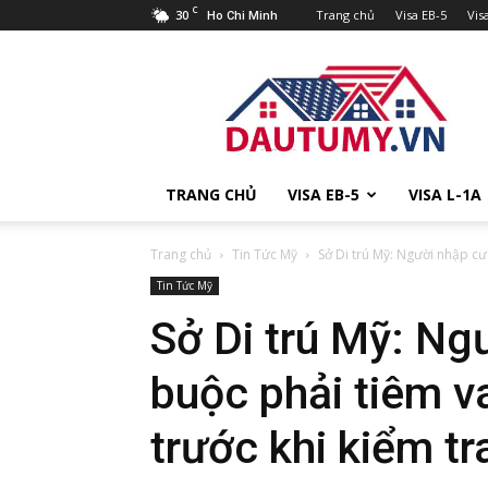
C
30
Trang chủ
Visa EB-5
Vis
Ho Chi Minh
Đầu
tư
Mỹ
TRANG CHỦ
VISA EB-5
VISA L-1A
Trang chủ
Tin Tức Mỹ
Sở Di trú Mỹ: Người nhập cư
Tin Tức Mỹ
Sở Di trú Mỹ: Ng
buộc phải tiêm v
trước khi kiểm tr