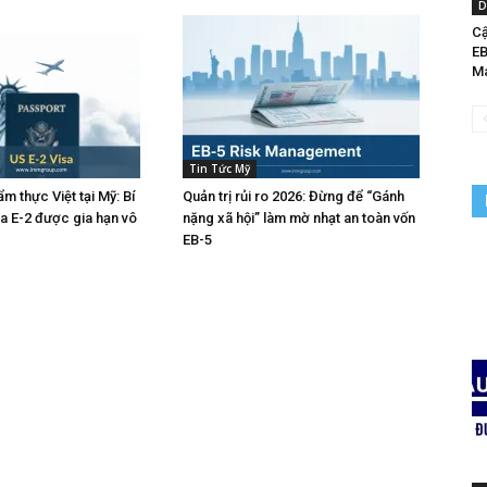
D
Cậ
EB
Ma
Tin Tức Mỹ
m thực Việt tại Mỹ: Bí
Quản trị rủi ro 2026: Đừng để “Gánh
sa E-2 được gia hạn vô
nặng xã hội” làm mờ nhạt an toàn vốn
EB-5