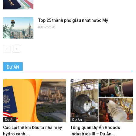
Top 25 thành phố giàu nhất nước Mỹ
08/12/2020
DỰ ÁN
Dự Án
Dự Án
Các Lợi thế khi Đầu tư nhà máy
Tổng quan Dự Án Rhoads
hydro xanh ...
Industries III – Dự Án...