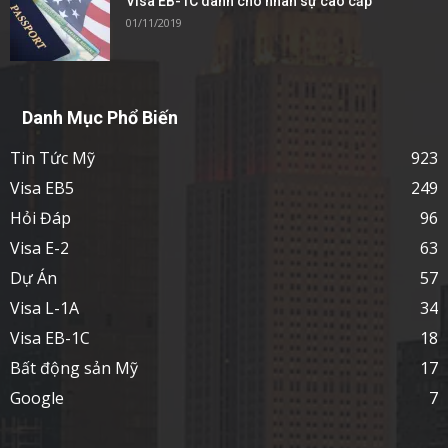
Visa EB-1C dành cho nhân sự cao cấp
01/11/2019
Danh Mục Phổ Biến
Tin Tức Mỹ
923
Visa EB5
249
Hỏi Đáp
96
Visa E-2
63
Dự Án
57
Visa L-1A
34
Visa EB-1C
18
Bất động sản Mỹ
17
Google
7