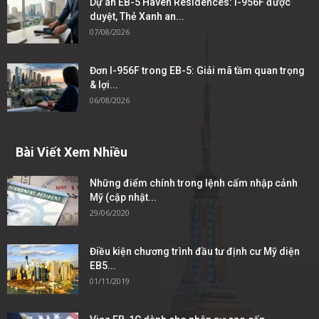
Dự án EB-5 Haven Residences: I-956F được
duyệt, Thẻ Xanh an...
07/08/2026
Đơn I-956F trong EB-5: Giải mã tầm quan trọng
& lợi...
06/08/2026
Bài Viết Xem Nhiều
Những điểm chính trong lệnh cấm nhập cảnh
Mỹ (cập nhật...
29/06/2020
Điều kiện chương trình đầu tư định cư Mỹ diện
EB5...
01/11/2019