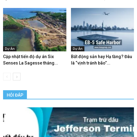
Dự Án
Dự Án
Cập nhật tiến độ dự án Six
Bất động sản hay Hạ tầng? Đâu
Senses La Sagesse tháng...
là “vịnh tránh bão”...
HỎI ĐÁP