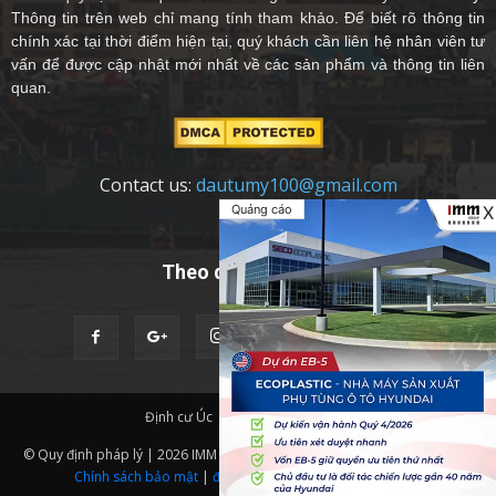
Thông tin trên web chỉ mang tính tham khảo. Để biết rõ thông tin
chính xác tại thời điểm hiện tại, quý khách cần liên hệ nhân viên tư
vấn để được cập nhật mới nhất về các sản phẩm và thông tin liên
quan.
Contact us:
dautumy100@gmail.com
Quảng cáo
X
Theo dõi chúng tôi
Định cư Úc
Quốc Tịch Châu Âu
© Quy định pháp lý | 2026 IMM Group | Thiết kế website bởi
IMM BDA.
|
Chính sách bảo mật
|
định cư mỹ
,
eb5 là gì
,
thẻ xanh mỹ