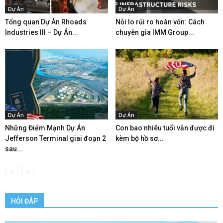
Dự Án
Dự Án
Tổng quan Dự Án Rhoads
Nỗi lo rủi ro hoàn vốn: Cách
Industries III – Dự Án...
chuyên gia IMM Group...
Dự Án
Dự Án
Những Điểm Mạnh Dự Án
Con bao nhiêu tuổi vẫn được đi
Jefferson Terminal giai đoạn 2
kèm bộ hồ sơ...
sau...
HỎI ĐÁP