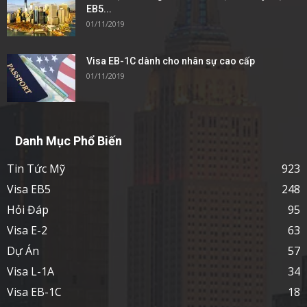
EB5...
01/11/2019
Visa EB-1C dành cho nhân sự cao cấp
01/11/2019
Danh Mục Phổ Biến
Tin Tức Mỹ
923
Visa EB5
248
Hỏi Đáp
95
Visa E-2
63
Dự Án
57
Visa L-1A
34
Visa EB-1C
18