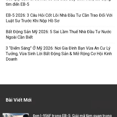
tìm đến EB-5
EB-5 2026: 3 Câu Hỏi Cốt Lõi Nhà Đầu Tư Cần Trao Đổi Với
Luật Sư Trước Khi Nộp Hồ Sơ
Bất Động Sản Mỹ 2026: 5 Sai Lầm Thuế Nhà Đầu Tư Nước
Ngoài Cần Biết
3 “Điểm Sáng” Ở Mỹ 2026: Nơi Gia Đình Bạn Vừa An Cư Lý
Tưởng, Vừa Sinh Lời Bất Động Sản & Mở Rộng Cơ Hội Kinh
Doanh
Bài Viết Mới
Đơn I-956F trong EB-5: Giải mã tầm quan trọng