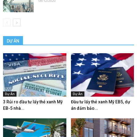
08/12/2020
DỰ ÁN
Dự Án
Dự Án
3 Rủi ro đầu tư lấy thẻ xanh Mỹ
Đầu tư lấy thẻ xanh Mỹ EB5, dự
EB-5 nhà...
án đảm bảo...