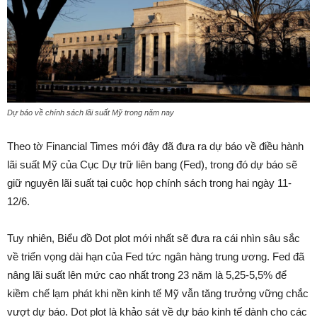
Dự báo về chính sách lãi suất Mỹ trong năm nay
Theo tờ Financial Times mới đây đã đưa ra dự báo về điều hành
lãi suất Mỹ của Cục Dự trữ liên bang (Fed), trong đó dự báo sẽ
giữ nguyên lãi suất tại cuộc họp chính sách trong hai ngày 11-
12/6.
Tuy nhiên, Biểu đồ Dot plot mới nhất sẽ đưa ra cái nhìn sâu sắc
về triển vọng dài hạn của Fed tức ngân hàng trung ương. Fed đã
nâng lãi suất lên mức cao nhất trong 23 năm là 5,25-5,5% để
kiềm chế lạm phát khi nền kinh tế Mỹ vẫn tăng trưởng vững chắc
vượt dự báo. Dot plot là khảo sát về dự báo kinh tế dành cho các