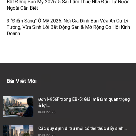
Bất Động Sản Mỹ 2026: 5 Sai Lầm Thuế Nhà Đầu Tư Nước
Ngoài Cần Biết
3 “Điểm Sáng” Ở Mỹ 2026: Nơi Gia Đình Bạn Vừa An Cư Lý
Tưởng, Vừa Sinh Lời Bất Động Sản & Mở Rộng Cơ Hội Kinh
Doanh
Bài Viết Mới
Đơn I-956F trong EB-5: Giải mã tầm quan trọng
& lợi...
06/08/2026
Các quy định di trú mới có thể thúc đẩy sinh...
05/08/2026