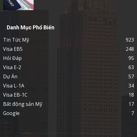
Danh Mục Phổ Biến
Tin Tức Mỹ
923
Visa EB5
248
Hỏi Đáp
95
Visa E-2
63
Dự Án
57
Visa L-1A
34
Visa EB-1C
18
Bất động sản Mỹ
17
Google
7