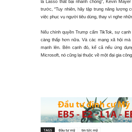
là Lasso thất bại nhanh chóng”, Kevin Mayer
trước, “Tuy nhiên, hãy tập trung năng lượng 
việc phục vụ người tiêu dùng, thay vì nghe những
Nếu chính quyền Trump cấm TikTok, sự cạnh tra
càng thấp hơn nữa. Và các mạng xã hội mà 
mạnh lên. Bên cạnh đó, kể cả nếu ứng dụn
Microsoft, nó cũng lại thuộc về một đại gia côn
TAGS
Đầu tư mỹ
tin tức mỹ