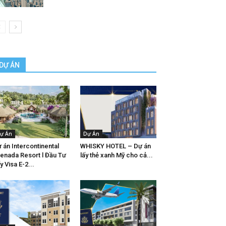
DỰ ÁN
ự Án
Dự Án
 án Intercontinental
WHISKY HOTEL – Dự án
enada Resort l Đầu Tư
lấy thẻ xanh Mỹ cho cả...
y Visa E-2...