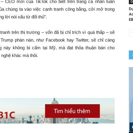
 – CEO mới của TikTok cho biết trên trang cá nhân tuần
D
Dự
của chúng ta vào việc cạnh tranh công bằng, cởi mở trong
Ad
 lời nói xấu từ đối thủ”.
EB
nh trên thị trường – vốn đã bị chỉ trích vì quá thấp – sẽ
Trump phàn nàn, như Facebook hay Twitter, sẽ chỉ càng
g này không bị cấm tại Mỹ, mà đạt thỏa thuận bán cho
g nghệ khác mà thôi.