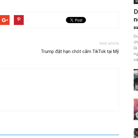
H
D
n
Đầ
Du
ch
Next article
là
Trump đặt hạn chót cấm TikTok tại Mỹ
ng
vi