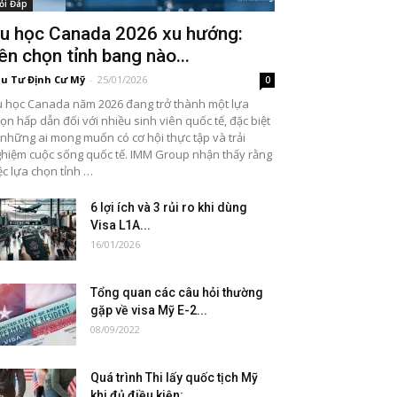
ỏi Đáp
u học Canada 2026 xu hướng:
ên chọn tỉnh bang nào...
u Tư Định Cư Mỹ
-
25/01/2026
0
 học Canada năm 2026 đang trở thành một lựa
ọn hấp dẫn đối với nhiều sinh viên quốc tế, đặc biệt
 những ai mong muốn có cơ hội thực tập và trải
hiệm cuộc sống quốc tế. IMM Group nhận thấy rằng
ệc lựa chọn tỉnh …
6 lợi ích và 3 rủi ro khi dùng
Visa L1A...
16/01/2026
Tổng quan các câu hỏi thường
gặp về visa Mỹ E-2...
08/09/2022
Quá trình Thi lấy quốc tịch Mỹ
khi đủ điều kiện:...