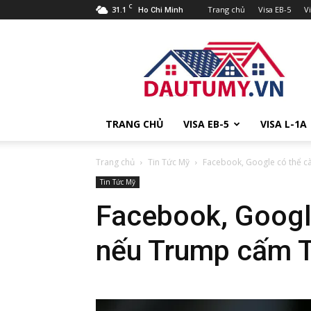
C
31.1
Trang chủ
Visa EB-5
V
Ho Chi Minh
Đầu
tư
Mỹ
TRANG CHỦ
VISA EB-5
VISA L-1A
Trang chủ
Tin Tức Mỹ
Facebook, Google có thể 
Tin Tức Mỹ
Facebook, Googl
nếu Trump cấm 