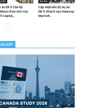
ự Án
Dự Án
 án EB-5 Căn hộ
Cập nhật tiến độ dự án
dison Row mới của
EB-5, Khách sạn Gateway
5 Capital,...
Marriott...
HỎI ĐÁP