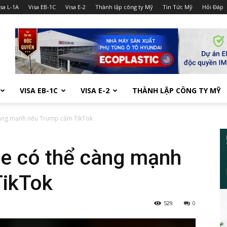
isa L-1A
Visa EB-1C
Visa E-2
Thành lập công ty Mỹ
Tin Tức Mỹ
Hỏi Đáp
VISA EB-1C
VISA E-2
THÀNH LẬP CÔNG TY MỸ
càng mạnh nếu Trump cấm TikTok
e có thể càng mạnh
TikTok
529
0