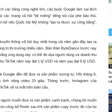
ích các hãng công nghệ lớn, cáo buộc Google làm sai lệch
và các mạng xã hội “bịt miệng” tiếng nói của phe bảo thủ.
yên bố nếu Quốc hội Mỹ không “tạo ra được sự công bằng”,
 truyền thông xã hội duy nhất trong vài năm gần đây tạo ra
ống trị thị trường nhiều năm. Bản thân ByteDance trước nay
in rằng ứng dụng này có thể đe dọa người dùng và doanh thu
hu TikTok năm nay đạt 1 tỷ USD và năm sau đạt 6 tỷ USD.
D
Dự
à Google đều đã đưa ra sản phẩm tương tự. Hồi tháng 6,
Gr
 tính năng video 15 giây. Tháng trước, Instagram của
Lấ
kTok sẽ ra mắt trên toàn cầu.
g người muốn đưa ra sản phẩm cạnh tranh, chúng tôi muốn
 còn công bố Reels sau khi sản phẩm copy trước đó của họ