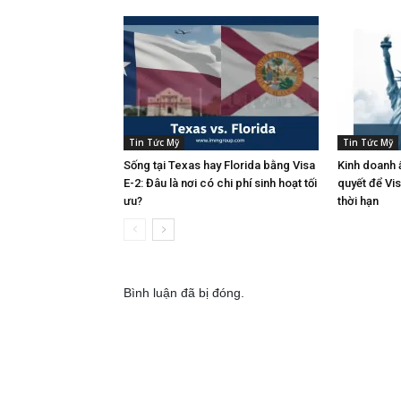
Tin Tức Mỹ
Tin Tức Mỹ
Sống tại Texas hay Florida bằng Visa
Kinh doanh ẩ
E-2: Đâu là nơi có chi phí sinh hoạt tối
quyết để Vi
ưu?
thời hạn
Bình luận đã bị đóng.