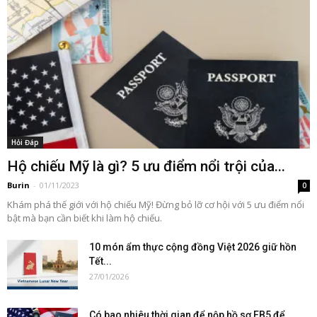
Hỏi Đáp
Hộ chiếu Mỹ là gì? 5 ưu điểm nổi trội của...
Burin
-
01/11/2023
0
Khám phá thế giới với hộ chiếu Mỹ! Đừng bỏ lỡ cơ hội với 5 ưu điểm nổi
bật mà bạn cần biết khi làm hộ chiếu.
10 món ẩm thực cộng đồng Việt 2026 giữ hồn
Tết...
27/01/2026
Có bao nhiêu thời gian để nộp hồ sơ EB5 để...