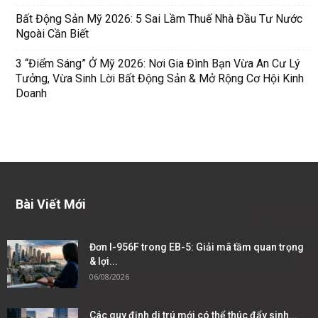
Bất Động Sản Mỹ 2026: 5 Sai Lầm Thuế Nhà Đầu Tư Nước
Ngoài Cần Biết
3 “Điểm Sáng” Ở Mỹ 2026: Nơi Gia Đình Bạn Vừa An Cư Lý
Tưởng, Vừa Sinh Lời Bất Động Sản & Mở Rộng Cơ Hội Kinh
Doanh
Bài Viết Mới
Đơn I-956F trong EB-5: Giải mã tầm quan trọng
& lợi...
06/08/2026
Các quy định di trú mới có thể thúc đẩy sinh...