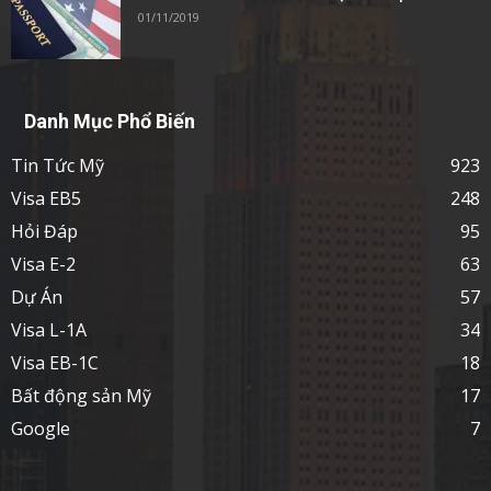
01/11/2019
Danh Mục Phổ Biến
Tin Tức Mỹ
923
Visa EB5
248
Hỏi Đáp
95
Visa E-2
63
Dự Án
57
Visa L-1A
34
Visa EB-1C
18
Bất động sản Mỹ
17
Google
7