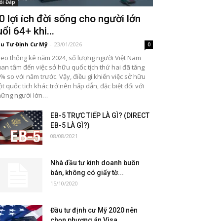
ỏi Đáp
0 lợi ích đời sống cho người lớn
uổi 64+ khi...
u Tư Định Cư Mỹ
-
23/01/2026
0
eo thống kê năm 2024, số lượng người Việt Nam
an tâm đến việc sở hữu quốc tịch thứ hai đã tăng
% so với năm trước. Vậy, điều gì khiến việc sở hữu
t quốc tịch khác trở nên hấp dẫn, đặc biệt đối với
ững người lớn…
EB-5 TRỰC TIẾP LÀ GÌ? (DIRECT
EB-5 LÀ GÌ?)
08/08/2021
Nhà đầu tư kinh doanh buôn
bán, không có giấy tờ...
15/10/2020
Đầu tư định cư Mỹ 2020 nên
chọn phương án Visa...