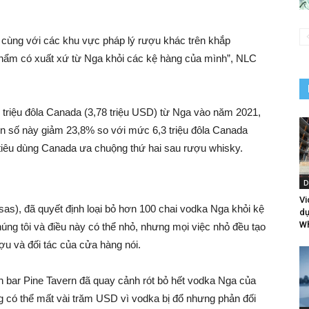
 cùng với các khu vực pháp lý rượu khác trên khắp
phẩm có xuất xứ từ Nga khỏi các kệ hàng của mình”, NLC
8 triệu đôla Canada (3,78 triệu USD) từ Nga vào năm 2021,
n số này giảm 23,8% so với mức 6,3 triệu đôla Canada
tiêu dùng Canada ưa chuộng thứ hai sau rượu whisky.
D
Vi
as), đã quyết định loại bỏ hơn 100 chai vodka Nga khỏi kệ
dự
Wh
húng tôi và điều này có thể nhỏ, nhưng mọi việc nhỏ đều tạo
ợu và đối tác của cửa hàng nói.
 bar Pine Tavern đã quay cảnh rót bỏ hết vodka Nga của
ng có thể mất vài trăm USD vì vodka bị đổ nhưng phản đối