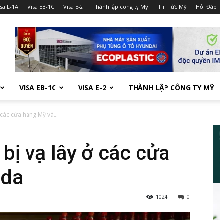
isa L-1A
Visa EB-1C
Visa E-2
Thành lập công ty Mỹ
Tin Tức Mỹ
Hỏi Đáp
VISA EB-1C
VISA E-2
THÀNH LẬP CÔNG TY MỸ
các cửa hàng Mỹ và...
ị vạ lây ở các cửa
ada
1024
0