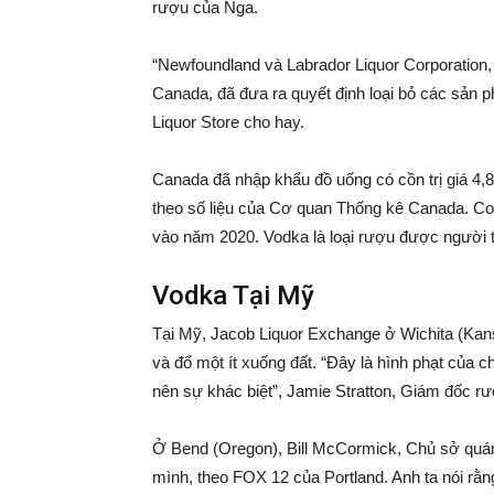
rượu của Nga.
“Newfoundland và Labrador Liquor Corporation,
Canada, đã đưa ra quyết định loại bỏ các sản 
Liquor Store cho hay.
Canada đã nhập khẩu đồ uống có cồn trị giá 4,
theo số liệu của Cơ quan Thống kê Canada. Co
vào năm 2020. Vodka là loại rượu được người 
Vodka Tại Mỹ
Tại Mỹ, Jacob Liquor Exchange ở Wichita (Kans
và đổ một ít xuống đất. “Đây là hình phạt của c
nên sự khác biệt”, Jamie Stratton, Giám đốc rư
Ở Bend (Oregon), Bill McCormick, Chủ sở quán
mình, theo FOX 12 của Portland. Anh ta nói rằ