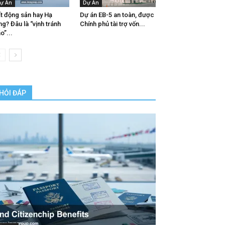
ự Án
Dự Án
t động sản hay Hạ
Dự án EB-5 an toàn, được
ng? Đâu là “vịnh tránh
Chính phủ tài trợ vốn...
o”...
HỎI ĐÁP