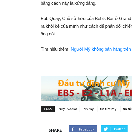
bằng cách này là xứng đáng.
Bob Quay, Chủ sở hữu của Bob’s Bar ở Grand R
ra khỏi kệ của mình như cách để phản đối chiến 
ông nói.
Tìm hiểu thêm:
Người Mỹ không bán hàng trên
TAGS
rượu vodka
tin mỹ
tin tức mỹ
tin t
Twitter
Facebook
SHARE