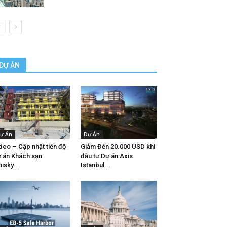
DỰ ÁN
ự Án
Dự Án
deo – Cập nhật tiến độ
Giảm Đến 20.000 USD khi
 án Khách sạn
đầu tư Dự án Axis
isky...
Istanbul...