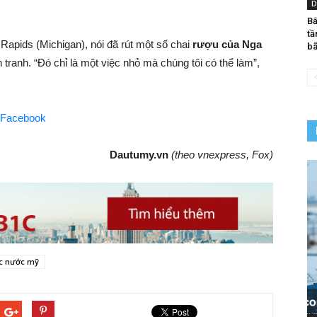
D
Bấ
tầ
apids (Michigan), nói đã rút một số chai
rượu của Nga
bã
tranh. “Đó chỉ là một việc nhỏ mà chúng tôi có thể làm”,
 Facebook
Dautumy.vn
(theo vnexpress, Fox)
ức nước mỹ