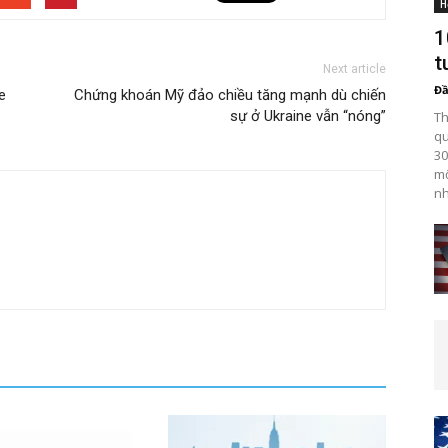
H
1
t
Next article
Đầ
e
Chứng khoán Mỹ đảo chiều tăng mạnh dù chiến
sự ở Ukraine vẫn “nóng”
Th
qu
30
mộ
nh