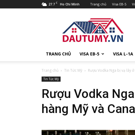
C
27.7
Trang chủ
Visa EB-5
V
Ho Chi Minh
Đầu
tư
Mỹ
TRANG CHỦ
VISA EB-5
VISA L-1A
Trang chủ
Tin Tức Mỹ
Rượu Vodka Nga bị vạ lây ở 
Tin Tức Mỹ
Rượu Vodka Nga b
hàng Mỹ và Can