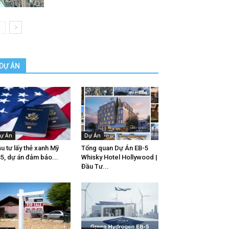
DỰ ÁN
ự Án
Dự Án
u tư lấy thẻ xanh Mỹ
Tổng quan Dự Án EB-5
5, dự án đảm bảo...
Whisky Hotel Hollywood |
Đầu Tư...