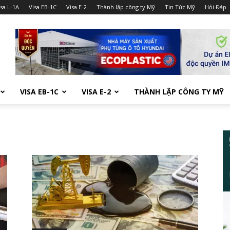
isa L-1A
Visa EB-1C
Visa E-2
Thành lập công ty Mỹ
Tin Tức Mỹ
Hỏi Đáp
VISA EB-1C
VISA E-2
THÀNH LẬP CÔNG TY MỸ