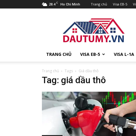
C
28.4
Trang chủ
Visa EB-5
V
Ho Chi Minh
Đầu
tư
Mỹ
TRANG CHỦ
VISA EB-5
VISA L-1A
Trang chủ
Tags
Giá dầu thô
Tag: giá dầu thô