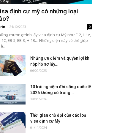
ỏi Đáp
isa định cư mỹ có những loại
ào?
rin
-
24/10/2023
0
ững chương trình lấy visa định cư Mỹ như E-2, L-1A,
-1C, EB-5, EB-3, H-1B… Những diện này có thể giúp
à...
Những ưu điểm và quyền lợi khi
nộp hồ sơ lấy...
06/09/2023
10 trải nghiệm đời sống quốc tế
2026 không có trong...
19/01/2026
Thời gian chờ đợi của các loại
visa định cư Mỹ
01/11/2024