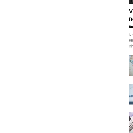
H
V
n
Bu
Nh
EB
nh