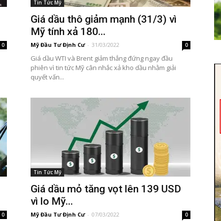
Tin Tức Mỹ
Giá dầu thô giảm mạnh (31/3) vì
Mỹ tính xả 180...
Mỹ Đầu Tư Định Cư
-
31/03/2022
0
0
Giá dầu WTI và Brent giảm thẳng đứng ngay đầu
phiên vì tin tức Mỹ cân nhắc xả kho dầu nhằm giải
quyết vấn...
Tin Tức Mỹ
Giá dầu mỏ tăng vọt lên 139 USD
vì lo Mỹ...
Mỹ Đầu Tư Định Cư
-
07/03/2022
0
0