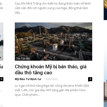
i,
Sau khi Nhà Trắng cho biết họ đang thảo luận về lệnh
ole
cấm vận đối với nguồn cung của Nga, động thái làm
dấy...
Tin Tức Mỹ
ẩu
Chứng khoán Mỹ bị bán tháo, giá
dầu thô tăng cao
Mỹ Đầu Tư Định Cư
-
15/02/2022
0
0
Lo ngại về khả năng Nga tấn công Ukraine khiến DJIA
..
mất 1,4%, còn giá dầu WTI tăng gần 4% phiên hôm
qua. Chốt phiên...