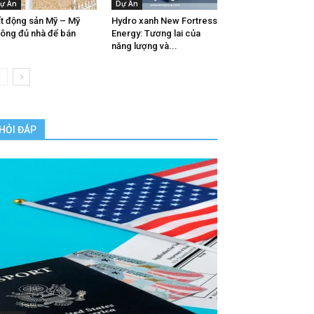
ự Án
Dự Án
t động sản Mỹ – Mỹ
Hydro xanh New Fortress
ông đủ nhà để bán
Energy: Tương lai của
năng lượng và...
HỎI ĐÁP