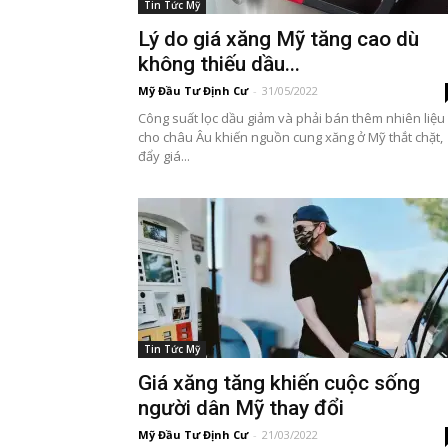
Tin Tức Mỹ
Lý do giá xăng Mỹ tăng cao dù
không thiếu dầu...
Mỹ Đầu Tư Định Cư
-
31/05/2022
Công suất lọc dầu giảm và phải bán thêm nhiên liệu
cho châu Âu khiến nguồn cung xăng ở Mỹ thắt chặt,
đẩy giá...
Tin Tức Mỹ
Giá xăng tăng khiến cuộc sống
người dân Mỹ thay đổi
Mỹ Đầu Tư Định Cư
-
21/03/2022