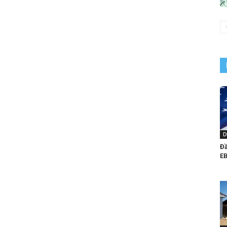
D
Đầ
EB