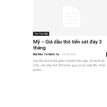
Tin Tức Mỹ
Mỹ – Giá dầu thô tiến sát đáy 3
tháng
Mỹ Đầu Tư Định Cư
-
09/09/2020
Giá dầu Brent đã giảm 5 phiên liên tiếp, về dưới 40
USD, còn dầu thô WTI hôm qua có lúc mất 9%. Chốt
phiên...