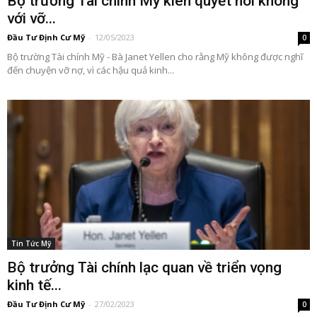
Bộ trưởng Tài chính Mỹ kiên quyết nói không
với vỡ...
Đầu Tư Định Cư Mỹ
-
12/05/2023
0
Bộ trường Tài chính Mỹ - Bà Janet Yellen cho rằng Mỹ không được nghĩ
đến chuyện vỡ nợ, vì các hậu quả kinh...
Tin Tức Mỹ
Bộ trưởng Tài chính lạc quan về triển vọng
kinh tế...
Đầu Tư Định Cư Mỹ
-
27/02/2023
0