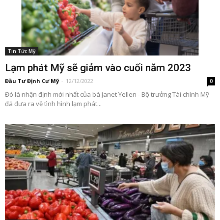
Tin Tức Mỹ
Lạm phát Mỹ sẽ giảm vào cuối năm 2023
Đầu Tư Định Cư Mỹ
-
12/12/2022
0
Đó là nhận định mới nhất của bà Janet Yellen - Bộ trưởng Tài chính Mỹ
đã đưa ra về tình hình lạm phát...