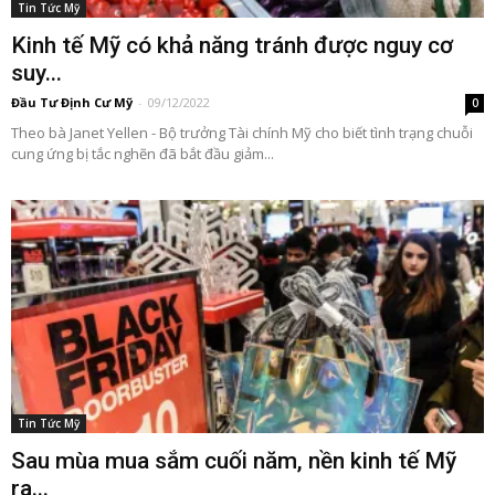
Tin Tức Mỹ
Kinh tế Mỹ có khả năng tránh được nguy cơ
suy...
Đầu Tư Định Cư Mỹ
-
09/12/2022
0
Theo bà Janet Yellen - Bộ trưởng Tài chính Mỹ cho biết tình trạng chuỗi
cung ứng bị tắc nghẽn đã bắt đầu giảm...
Tin Tức Mỹ
Sau mùa mua sắm cuối năm, nền kinh tế Mỹ
ra...