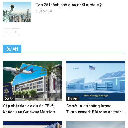
Top 25 thành phố giàu nhất nước Mỹ
08/12/2020
DỰ ÁN
Dự Án
Dự Án
Cập nhật tiến độ dự án EB-5,
Cơ sở lưu trữ năng lượng
Khách sạn Gateway Marriott...
Tumbleweed: Bài toán an toàn...