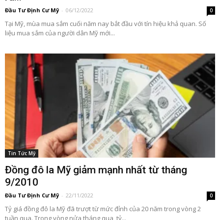
Đầu Tư Định Cư Mỹ
-
06/12/2022
0
Tại Mỹ, mùa mua sắm cuối năm nay bắt đầu với tín hiệu khả quan. Số
liệu mua sắm của người dân Mỹ mới...
Tin Tức Mỹ
Đồng đô la Mỹ giảm mạnh nhất từ tháng
9/2010
Đầu Tư Định Cư Mỹ
-
22/11/2022
0
Tỷ giá đồng đô la Mỹ đã trượt từ mức đỉnh của 20 năm trong vòng 2
tuần qua. Trong vòng nửa tháng qua, tỷ...