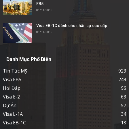
EB5...
01/11/2019
Visa EB-1C dành cho nhân sự cao cấp
01/11/2019
Danh Mục Phổ Biến
Tin Tức Mỹ
923
Visa EB5
249
Hỏi Đáp
96
Visa E-2
63
Dự Án
57
Visa L-1A
34
Visa EB-1C
18