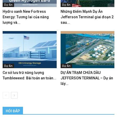
Dự Án
Dự Án
Hydro xanh New Fortress
Những Điểm Mạnh Dự Án
Energy: Tương lai của năng
Jefferson Terminal giai đoạn 2
lượng và...
sau...
Dự Án
Dự Án
Cơ sở lưu trữ năng lượng
DỰ ÁN TRẠM CHỨA DẦU
Tumbleweed: Bài toán an toàn...
JEFFERSON TERMINAL – Dự án
lấy...
HỎI ĐÁP