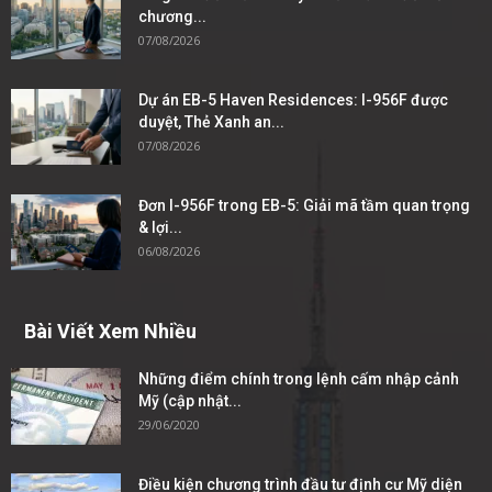
chương...
07/08/2026
Dự án EB-5 Haven Residences: I-956F được
duyệt, Thẻ Xanh an...
07/08/2026
Đơn I-956F trong EB-5: Giải mã tầm quan trọng
& lợi...
06/08/2026
Bài Viết Xem Nhiều
Những điểm chính trong lệnh cấm nhập cảnh
Mỹ (cập nhật...
29/06/2020
Điều kiện chương trình đầu tư định cư Mỹ diện