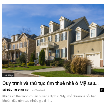
Hỏi Đáp
Quy trình và thủ tục tìm thuê nhà ở Mỹ sau...
Mỹ Đầu Tư Định Cư
-
07/09/2022
0
Khi đã có thẻ xanh chuẩn bị sang định cư Mỹ, chỗ ở luôn là nỗi băn
khoăn đầu tiên của nhiều gia đình...