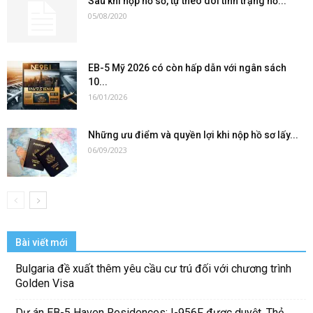
Sau khi nộp hồ sơ, tự theo dõi tình trạng hồ...
05/08/2020
EB-5 Mỹ 2026 có còn hấp dẫn với ngân sách
10...
16/01/2026
Những ưu điểm và quyền lợi khi nộp hồ sơ lấy...
06/09/2023
Bài viết mới
Bulgaria đề xuất thêm yêu cầu cư trú đối với chương trình
Golden Visa
Dự án EB-5 Haven Residences: I-956F được duyệt, Thẻ