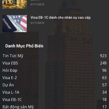
01/11/2019
Visa EB-1C dành cho nhân sự cao cấp
01/11/2019
Danh Mục Phổ Biến
Tin Tức Mỹ
923
Visa EB5
249
Hỏi Đáp
96
Visa E-2
63
Dự Án
57
Visa L-1A
34
Visa EB-1C
18
Bất động sản Mỹ
17