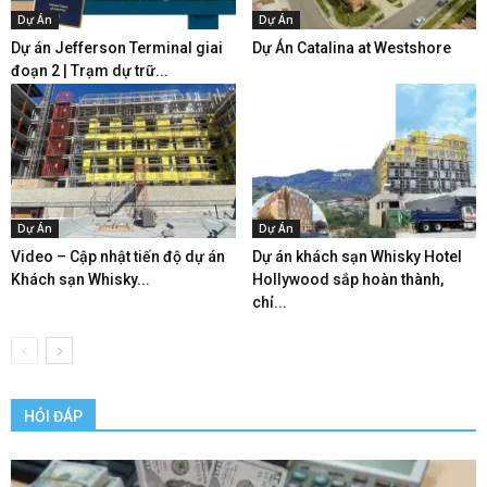
Dự Án
Dự Án
Dự án Jefferson Terminal giai
Dự Án Catalina at Westshore
đoạn 2 | Trạm dự trữ...
Dự Án
Dự Án
Video – Cập nhật tiến độ dự án
Dự án khách sạn Whisky Hotel
Khách sạn Whisky...
Hollywood sắp hoàn thành,
chỉ...
HỎI ĐÁP