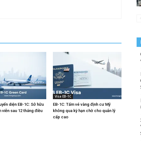
Visa EB-1C
huyển diện EB-1C: Sở hữu
EB-1C: Tấm vé vàng định cư Mỹ
h viễn sau 12 tháng điều
không qua kỳ hạn chờ cho quản lý
cấp cao