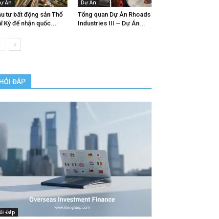
ự Án
Dự Án
u tư bất động sản Thổ
Tổng quan Dự Án Rhoads
ĩ Kỳ để nhận quốc...
Industries III – Dự Án...
HỎI ĐÁP
ỏi Đáp