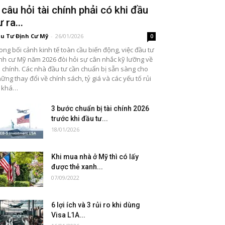
 câu hỏi tài chính phải có khi đầu
ư ra...
u Tư Định Cư Mỹ
-
26/01/2026
0
ong bối cảnh kinh tế toàn cầu biến động, việc đầu tư
nh cư Mỹ năm 2026 đòi hỏi sự cân nhắc kỹ lưỡng về
i chính. Các nhà đầu tư cần chuẩn bị sẵn sàng cho
ững thay đổi về chính sách, tỷ giá và các yếu tố rủi
o khá…
3 bước chuẩn bị tài chính 2026
trước khi đầu tư...
18/01/2026
Khi mua nhà ở Mỹ thì có lấy
được thẻ xanh...
07/09/2022
6 lợi ích và 3 rủi ro khi dùng
Visa L1A...