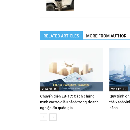
RELATED ARTICLES
MORE FROM AUTHOR
Visa EB-1C
Visa EB-1C
Chuyển diện EB-1C: Cách chứng
Quy trình c
minh vai trò điều hành trong doanh
thẻ xanh vĩn
nghiệp đa quốc gia
hành