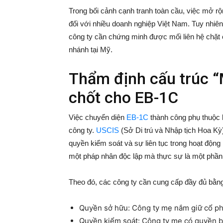
Trong bối cảnh cạnh tranh toàn cầu, việc mở r
đối với nhiều doanh nghiệp Việt Nam. Tuy nhiê
công ty cần chứng minh được mối liên hệ chặt 
nhánh tại Mỹ.
Thẩm định cấu trúc “
chốt cho EB-1C
Việc chuyển diện
EB-1C
thành công phụ thuộc 
công ty.
USCIS
(Sở Di trú và Nhập tịch Hoa Kỳ
quyền kiểm soát và sự liên tục trong hoạt động
một pháp nhân độc lập mà thực sự là một phần
Theo đó, các công ty cần cung cấp đầy đủ bằn
Quyền sở hữu: Công ty mẹ nắm giữ cổ phầ
Quyền kiểm soát: Công ty mẹ có quyền bổ 