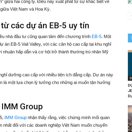
 giữa hai công ty. Điều này xuất phát từ sự khác biệt về
lý giữa Việt Nam và Hoa Kỳ.
 từ các dự án EB-5 uy tín
iều nhà đầu tư cũng quan tâm đến chương trình
EB-5
. Một
ự án EB-5 Vail Valley, với các căn hộ cao cấp tại khu nghỉ
ợi nhuận hấp dẫn và cơ hội trở thành thường trú nhân Mỹ
nghỉ dưỡng cao cấp với nhiều tiện ích đẳng cấp. Dự án này
D
òn là một lựa chọn lý tưởng cho những ai muốn tận hưởng
D
J
Dự
a IMM Group
05,
IMM Group
nhận thấy rằng, việc chứng minh mối quan
ớn nhất đối với các doanh nghiệp Việt Nam muốn chuyển