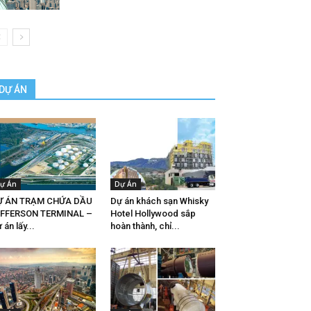
DỰ ÁN
ự Án
Dự Án
Ự ÁN TRẠM CHỨA DẦU
Dự án khách sạn Whisky
EFFERSON TERMINAL –
Hotel Hollywood sắp
 án lấy...
hoàn thành, chỉ...