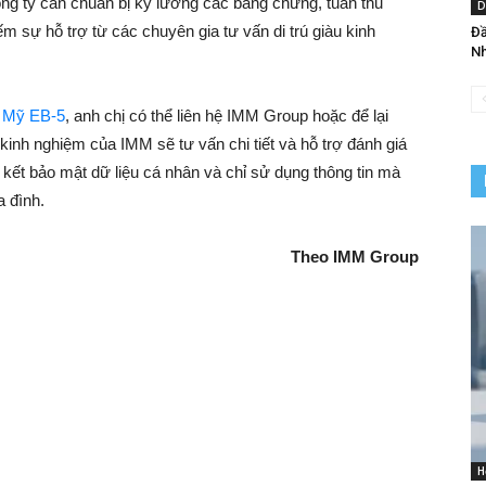
ông ty cần chuẩn bị kỹ lưỡng các bằng chứng, tuân thủ
D
ếm sự hỗ trợ từ các chuyên gia tư vấn di trú giàu kinh
Đầ
Nh
ư Mỹ EB-5
, anh chị có thể liên hệ IMM Group hoặc để lại
 kinh nghiệm của IMM sẽ tư vấn chi tiết và hỗ trợ đánh giá
kết bảo mật dữ liệu cá nhân và chỉ sử dụng thông tin mà
a đình.
Theo IMM Group
H