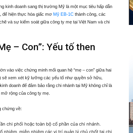
ộng kinh doanh sang thị trường Mỹ là một mục tiêu hấp dẫn
n, để hiện thực hóa giấc mơ
Mỹ EB-1C
thành công, các
chẽ và sự kiểm soát giữa công ty mẹ tại Việt Nam và chi
Mẹ – Con”: Yếu tố then
lớn vào việc chứng minh mối quan hệ “mẹ – con” giữa hai
) sẽ xem xét kỹ lưỡng các yếu tố như quyền sở hữu,
 kinh doanh để đảm bảo rằng chi nhánh tại Mỹ không chỉ là
 mở rộng của công ty mẹ.
g chứng về:
n chi phối hoặc toàn bộ cổ phần của chi nhánh.
nhiệm, miễn nhiệm các vị trí quản lý chủ chốt tại chi