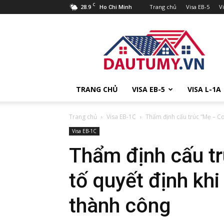
C
28.9
Trang chủ
Visa EB-5
V
Ho Chi Minh
Đầu
tư
Mỹ
TRANG CHỦ
VISA EB-5
VISA L-1A
Trang chủ
Visa EB-1C
Thẩm định cấu trúc “Mẹ – Con
Visa EB-1C
Thẩm định cấu t
tố quyết định kh
thành công