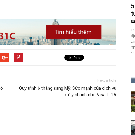
5
t
Đầ
Tr
đị
tà
nh
r
Next article
bỏ
Quy trình 6 tháng sang Mỹ: Sức mạnh của dịch vụ
xử lý nhanh cho Visa L-1A