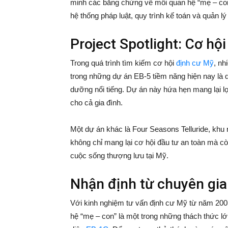
minh các bằng chứng về mối quan hệ “mẹ – con”
hệ thống pháp luật, quy trình kế toán và quản 
Project Spotlight: Cơ hội
Trong quá trình tìm kiếm cơ hội
định cư Mỹ
, nh
trong những dự án EB-5 tiềm năng hiện nay là d
dưỡng nổi tiếng. Dự án này hứa hẹn mang lại l
cho cả gia đình.
Một dự án khác là Four Seasons Telluride, khu 
không chỉ mang lại cơ hội đầu tư an toàn mà c
cuộc sống thượng lưu tại Mỹ.
Nhận định từ chuyên gi
Với kinh nghiệm tư vấn định cư Mỹ từ năm 20
hệ “mẹ – con” là một trong những thách thức l