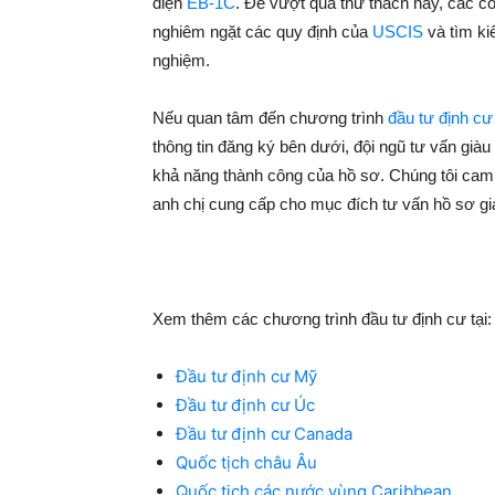
diện
EB-1C
. Để vượt qua thử thách này, các c
nghiêm ngặt các quy định của
USCIS
và tìm ki
nghiệm.
Nếu quan tâm đến chương trình
đầu tư định c
thông tin đăng ký bên dưới, đội ngũ tư vấn giàu
khả năng thành công của hồ sơ. Chúng tôi cam 
anh chị cung cấp cho mục đích tư vấn hồ sơ gi
Xem thêm các chương trình đầu tư định cư tại:
Đầu tư định cư Mỹ
Đầu tư định cư Úc
Đầu tư định cư Canada
Quốc tịch châu Âu
Quốc tịch các nước vùng Caribbean