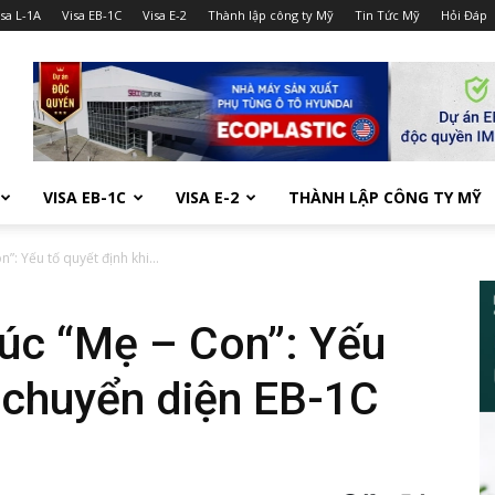
isa L-1A
Visa EB-1C
Visa E-2
Thành lập công ty Mỹ
Tin Tức Mỹ
Hỏi Đáp
VISA EB-1C
VISA E-2
THÀNH LẬP CÔNG TY MỸ
”: Yếu tố quyết định khi...
rúc “Mẹ – Con”: Yếu
i chuyển diện EB-1C