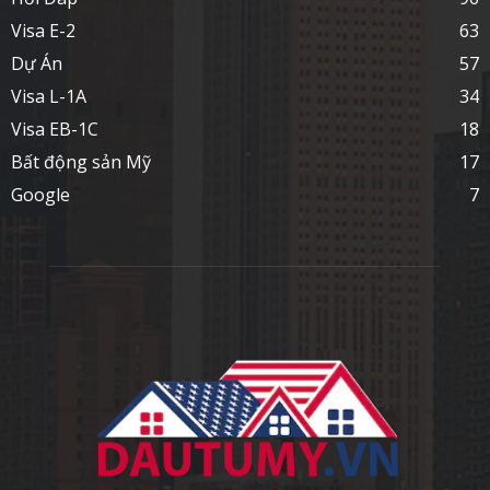
Visa E-2
63
Dự Án
57
Visa L-1A
34
Visa EB-1C
18
Bất động sản Mỹ
17
Google
7