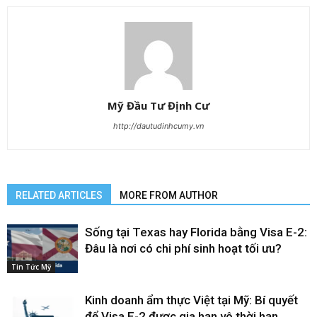
Mỹ Đầu Tư Định Cư
http://dautudinhcumy.vn
RELATED ARTICLES
MORE FROM AUTHOR
Sống tại Texas hay Florida bằng Visa E-2:
Đâu là nơi có chi phí sinh hoạt tối ưu?
Tin Tức Mỹ
Kinh doanh ẩm thực Việt tại Mỹ: Bí quyết
để Visa E-2 được gia hạn vô thời hạn