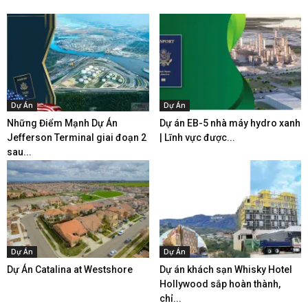
Dự Án
Dự Án
Những Điểm Mạnh Dự Án
Dự án EB-5 nhà máy hydro xanh
Jefferson Terminal giai đoạn 2
| Lĩnh vực được...
sau...
Dự Án
Dự Án
Dự Án Catalina at Westshore
Dự án khách sạn Whisky Hotel
Hollywood sắp hoàn thành,
chỉ...