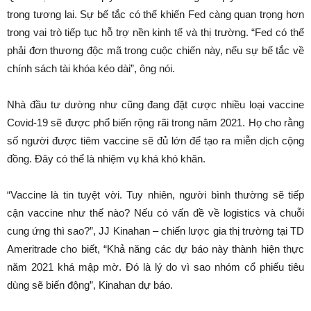
trong tương lai. Sự bế tắc có thể khiến Fed càng quan trọng hơn
trong vai trò tiếp tục hỗ trợ nền kinh tế và thị trường. “Fed có thể
phải đơn thương độc mã trong cuộc chiến này, nếu sự bế tắc về
chính sách tài khóa kéo dài”, ông nói.
Nhà đầu tư dường như cũng đang đặt cược nhiều loại vaccine
Covid-19 sẽ được phổ biến rộng rãi trong năm 2021. Họ cho rằng
số người được tiêm vaccine sẽ đủ lớn để tạo ra miễn dịch cộng
đồng. Đây có thể là nhiệm vụ khá khó khăn.
“Vaccine là tin tuyệt vời. Tuy nhiên, người bình thường sẽ tiếp
cận vaccine như thế nào? Nếu có vấn đề về logistics và chuỗi
cung ứng thì sao?”, JJ Kinahan – chiến lược gia thị trường tại TD
Ameritrade cho biết, “Khả năng các dự báo này thành hiện thực
năm 2021 khá mập mờ. Đó là lý do vì sao nhóm cổ phiếu tiêu
dùng sẽ biến động”, Kinahan dự báo.