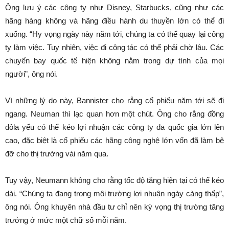
Ông lưu ý các công ty như Disney, Starbucks, cũng như các
hãng hàng không và hãng điều hành du thuyền lớn có thể đi
xuống. “Hy vọng ngày này năm tới, chúng ta có thể quay lại công
ty làm việc. Tuy nhiên, việc đi công tác có thể phải chờ lâu. Các
chuyến bay quốc tế hiện không nằm trong dự tính của mọi
người”, ông nói.
Vì những lý do này, Bannister cho rẳng cổ phiếu năm tới sẽ đi
ngang. Neuman thì lạc quan hơn một chút. Ông cho rằng đồng
đôla yếu có thể kéo lợi nhuận các công ty đa quốc gia lớn lên
cao, đặc biệt là cổ phiếu các hãng công nghệ lớn vốn đã làm bệ
đỡ cho thị trường vài năm qua.
Tuy vậy, Neumann không cho rằng tốc độ tăng hiện tại có thể kéo
dài. “Chúng ta đang trong môi trường lợi nhuận ngày càng thấp”,
ông nói. Ông khuyên nhà đầu tư chỉ nên kỳ vọng thị trường tăng
trưởng ở mức một chữ số mỗi năm.