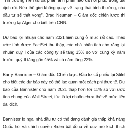
“Thị trường hiện tại đã phản ánh phần nào đà hồi phục trong đại
dịch rồi. Nếu thế giới không quay về trạng thái bình thường, nhà
đầu tư sẽ thất vọng”, Brad Neuman – Giám đốc chiến lược thị
trường tại Alger cho biết trên CNN.
Dự báo lợi nhuận cho năm 2021 hiện cũng ở mức rất cao. Theo
ước tính được FactSet thu thập, các nhà phân tích cho rằng lợi
nhuận quý I của các công ty sẽ tăng 15% so với cùng kỳ năm
trước, quý II tăng gần 45% và cả năm tăng 22%.
Barry Bannister – Giám đốc Chiến lược Đầu tư cổ phiếu tại Stifel
cho biết các dự báo này có thể lạc quan một cách phi thực tế. Dự
báo của Bannister cho năm 2021 thấp hơn tới 11% so với ước
tính chung của Wall Street, tức là lợi nhuận chưa thể về mức tiền
đại dịch.
Bannister lo ngại nhà đầu tư có thể đang đánh giá thấp khả năng
Quốc hội và chính quyền Biden bất đồng về quy mô kích thích