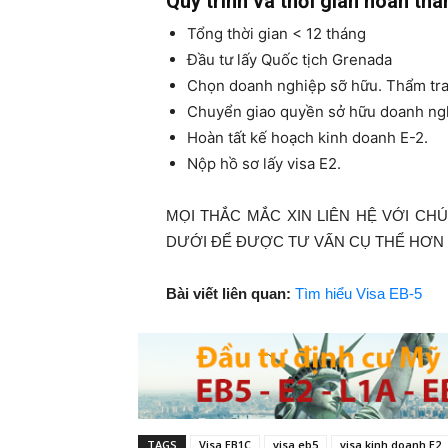
Quy trình và thời gian hoàn thà
Tổng thời gian < 12 tháng
Đầu tư lấy Quốc tịch Grenada
Chọn doanh nghiệp sỡ hữu. Thẩm tra
Chuyển giao quyền sở hữu doanh ng
Hoàn tất kế hoạch kinh doanh E-2.
Nộp hồ sơ lấy visa E2.
MỌI THẮC MẮC XIN LIÊN HỆ VỚI CH
DƯỚI ĐỂ ĐƯỢC TƯ VẤN CỤ THỂ HƠN
Bài viết liên quan:
Tìm hiểu Visa EB-5
TAGS
Visa EB1C
visa eb5
visa kinh doanh E2