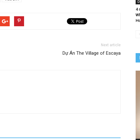
D
4 
Wh
Ho
Next article
Dự Án The Village of Escaya