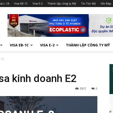
isa L-1A
Visa EB-1C
Visa E-2
Thành lập công ty Mỹ
Tin Tức Mỹ
Hỏi Đáp
VISA EB-1C
VISA E-2
THÀNH LẬP CÔNG TY MỸ
 E2
isa kinh doanh E2
3517
0