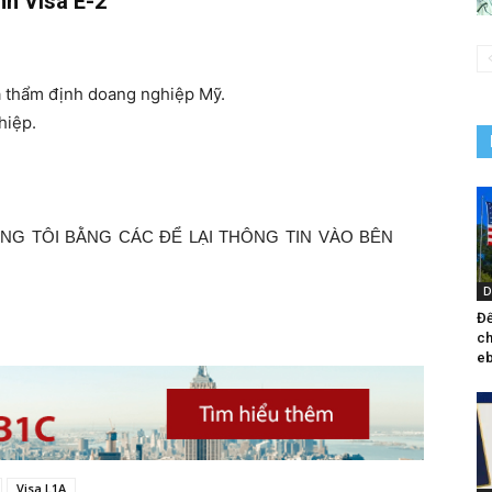
nh Visa E-2
 thẩm định doang nghiệp Mỹ.
hiệp.
ÚNG TÔI BẰNG CÁC ĐỂ LẠI THÔNG TIN VÀO BÊN
D
Đế
ch
eb
Visa L1A