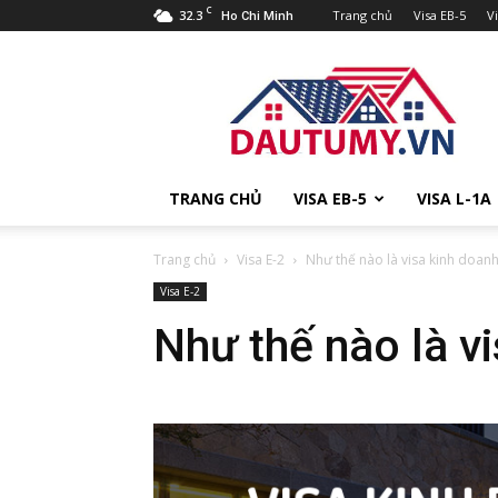
C
32.3
Trang chủ
Visa EB-5
V
Ho Chi Minh
Đầu
tư
Mỹ
TRANG CHỦ
VISA EB-5
VISA L-1A
Trang chủ
Visa E-2
Như thế nào là visa kinh doanh
Visa E-2
Như thế nào là v