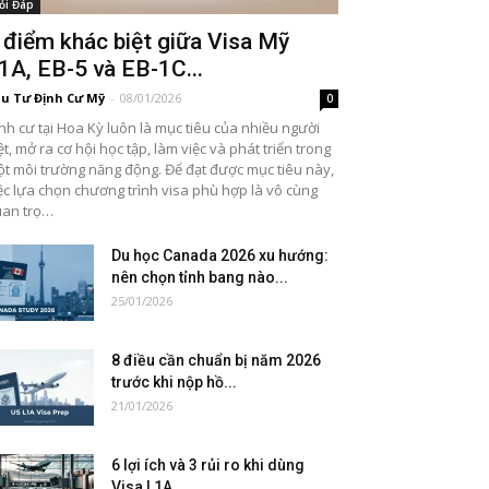
ỏi Đáp
 điểm khác biệt giữa Visa Mỹ
1A, EB-5 và EB-1C...
u Tư Định Cư Mỹ
-
08/01/2026
0
nh cư tại Hoa Kỳ luôn là mục tiêu của nhiều người
ệt, mở ra cơ hội học tập, làm việc và phát triển trong
t môi trường năng động. Để đạt được mục tiêu này,
ệc lựa chọn chương trình visa phù hợp là vô cùng
an trọ…
Du học Canada 2026 xu hướng:
nên chọn tỉnh bang nào...
25/01/2026
8 điều cần chuẩn bị năm 2026
trước khi nộp hồ...
21/01/2026
6 lợi ích và 3 rủi ro khi dùng
Visa L1A...