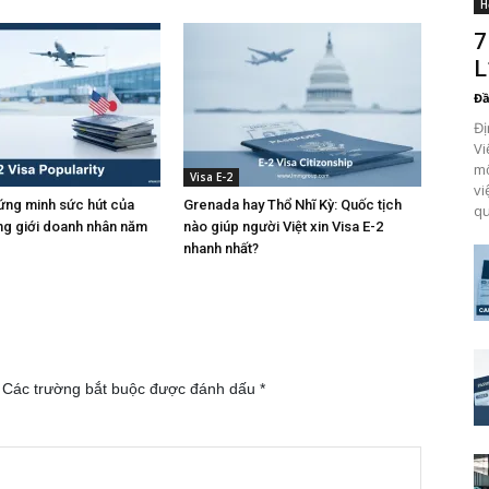
H
7
L
Đầ
Đị
Vi
mộ
Visa E-2
vi
ứng minh sức hút của
Grenada hay Thổ Nhĩ Kỳ: Quốc tịch
qu
ong giới doanh nhân năm
nào giúp người Việt xin Visa E-2
nhanh nhất?
Các trường bắt buộc được đánh dấu
*