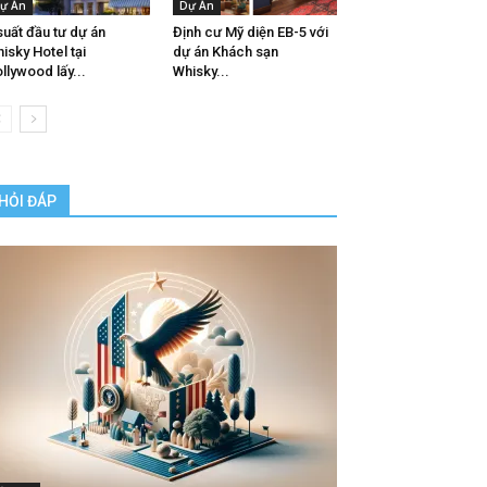
ự Án
Dự Án
suất đầu tư dự án
Định cư Mỹ diện EB-5 với
isky Hotel tại
dự án Khách sạn
llywood lấy...
Whisky...
HỎI ĐÁP