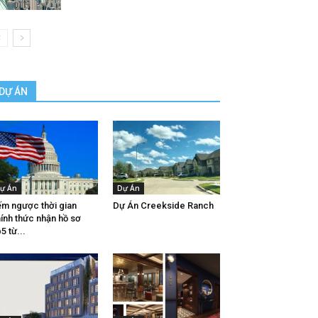
DỰ ÁN
ự Án
Dự Án
m ngược thời gian
Dự Án Creekside Ranch
ính thức nhận hồ sơ
5 từ...