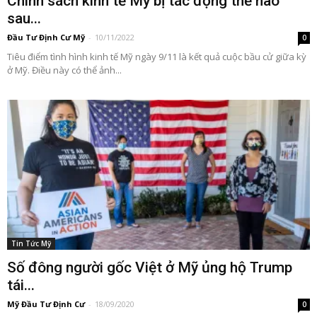
Chính sách kinh tế Mỹ bị tác động thế nào
sau...
Đầu Tư Định Cư Mỹ
-
10/11/2022
0
Tiêu điểm tình hình kinh tế Mỹ ngày 9/11 là kết quả cuộc bầu cử giữa kỳ
ở Mỹ. Điều này có thể ảnh...
Tin Tức Mỹ
Số đông người gốc Việt ở Mỹ ủng hộ Trump
tái...
Mỹ Đầu Tư Định Cư
-
18/09/2020
0