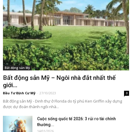
Bất động sản Mỹ
Bất động sản Mỹ – Ngôi nhà đắt nhất thế
giới...
Đầu Tư Định Cư Mỹ
-
27/10/2023
0
Bất động sản Mỹ - Dinh thự ở Florida do tỷ phú Ken Griffin xây dựng
được dự đoán thành ngôi nhà...
Cuộc sống quốc tế 2026: 3 rủi ro tài chính
thường...
14/01/2026