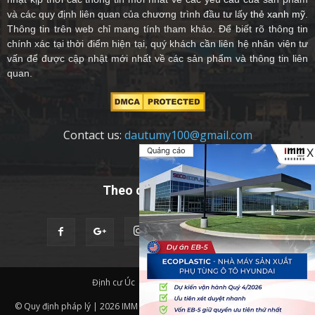
và các quy định liên quan của chương trình đầu tư lấy
thẻ xanh mỹ
.
Thông tin trên web chỉ mang tính tham khảo. Để biết rõ thông tin
chính xác tại thời điểm hiện tại, quý khách cần liên hệ nhân viên tư
vấn để được cập nhật mới nhất về các sản phẩm và thông tin liên
quan.
Contact us:
dautumy100@gmail.com
Quảng cáo
X
Theo dõi chúng tôi
Định cư Úc
Quốc Tịch Châu Âu
© Quy định pháp lý | 2026 IMM Group | Thiết kế website bởi
IMM BDA.
|