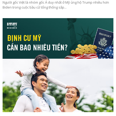
Người gốc Việt là nhóm gốc Á duy nhất ở Mỹ ủng hộ Trump nhiều hơn
Biden trong cuộc bầu cử tổng thống sắp...