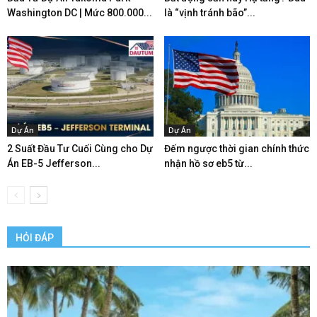
Washington DC | Mức 800.000...
là “vịnh tránh bão”...
Dự Án
Dự Án
2 Suất Đầu Tư Cuối Cùng cho Dự
Đếm ngược thời gian chính thức
Án EB-5 Jefferson...
nhận hồ sơ eb5 từ...
HỎI ĐÁP