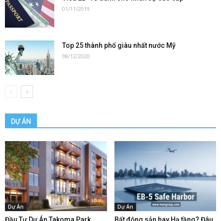
01/11/2019
Top 25 thành phố giàu nhất nước Mỹ
08/12/2020
DỰ ÁN
Dự Án
Dự Án
Đầu Tư Dự Án Takoma Park
Bất động sản hay Hạ tầng? Đâu