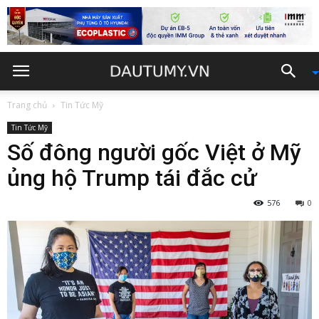
Trang chủ
Tin Tức Mỹ
Tin Tức Mỹ
Số đông người gốc Việt ở Mỹ
ủng hộ Trump tái đắc cử
576
0