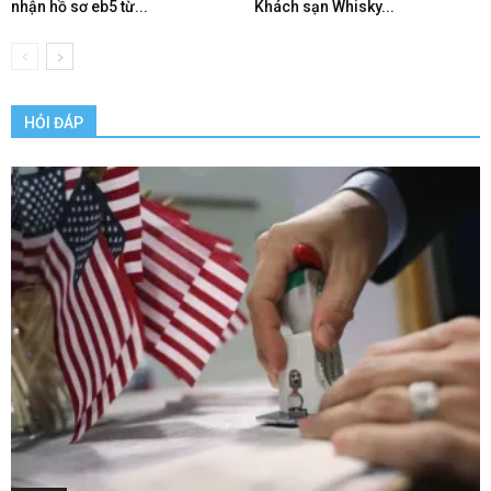
nhận hồ sơ eb5 từ...
Khách sạn Whisky...
HỎI ĐÁP