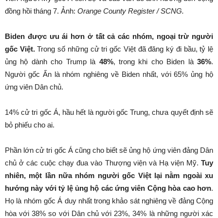
đồng hồi tháng 7. Ảnh:
Orange County Register / SCNG.
Biden được ưu ái hơn ở tất cả các nhóm, ngoại trừ người
gốc Việt.
Trong số những cử tri gốc Việt đã đăng ký đi bầu, tỷ lệ
ủng hộ dành cho Trump là
48%
, trong khi cho Biden là
36%
.
Người gốc Ấn là nhóm nghiêng về Biden nhất, với 65% ủng hộ
ứng viên Dân chủ.
14% cử tri gốc Á, hầu hết là người gốc Trung, chưa quyết định sẽ
bỏ phiếu cho ai.
Phần lớn cử tri gốc Á cũng cho biết sẽ ủng hộ ứng viên đảng Dân
chủ ở các cuộc chạy đua vào Thượng viện và Hạ viện Mỹ.
Tuy
nhiên, một lần nữa nhóm người gốc Việt lại nằm ngoài xu
hướng này với tỷ lệ ủng hộ các ứng viên Cộng hòa cao hơn
.
Họ là nhóm gốc Á duy nhất trong khảo sát nghiêng về đảng Cộng
hòa với 38% so với Dân chủ với 23%, 34% là những người xác