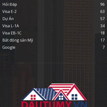
Hỏi Đáp
96
Visa E-2
63
Dự Án
57
Visa L-1A
34
Visa EB-1C
18
Bất động sản Mỹ
17
Google
7