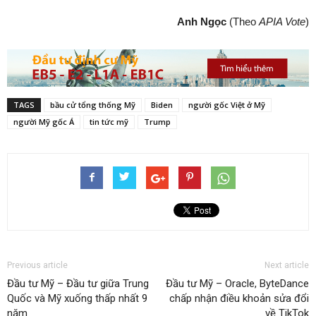
Anh Ngọc
(Theo
APIA Vote
)
TAGS
bầu cử tổng thống Mỹ
Biden
người gốc Việt ở Mỹ
người Mỹ gốc Á
tin tức mỹ
Trump
Previous article
Next article
Đầu tư Mỹ – Đầu tư giữa Trung
Đầu tư Mỹ – Oracle, ByteDance
Quốc và Mỹ xuống thấp nhất 9
chấp nhận điều khoản sửa đổi
năm
về TikTok