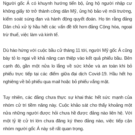
Người gốc Á có khuynh hướng tiến bộ, ủng hộ người nhập cư
không giấy tờ trở thành công dân Mỹ, ủng hộ bảo vệ môi trường,
kiểm soát súng đạn và hành động quyết đoán. Họ tin rằng đảng
Dân chủ xử lý hầu hết các vấn đề tốt hơn đảng Cộng hòa, ngoại
trừ thuế, việc làm và kinh tế.
Dù hào hứng với cuộc bầu cử tháng 11 tới, người Mỹ gốc Á cũng
bày tỏ lo ngại về khả năng can thiệp vào kết quả phiếu bầu. Bên
cạnh đó, gần một nửa lo lắng về sức khỏe và an toàn khi bỏ
phiếu trực tiếp tại các điểm giữa đại dịch Covid-19. Hầu hết họ
nghiêng về bỏ phiếu qua mail hoặc bỏ phiếu vắng mặt.
Tuy nhiên, các đảng chưa thực sự khai thác hết sức mạnh của
nhóm cử tri tiềm năng này. Cuộc khảo sát cho thấy khoảng một
nửa những người được hỏi chưa hề được đảng nào liên hệ. Với
một tỷ lệ cử tri lớn chưa đăng ký theo đảng nào, việc tiếp cận
nhóm người gốc Á này sẽ rất quan trọng.