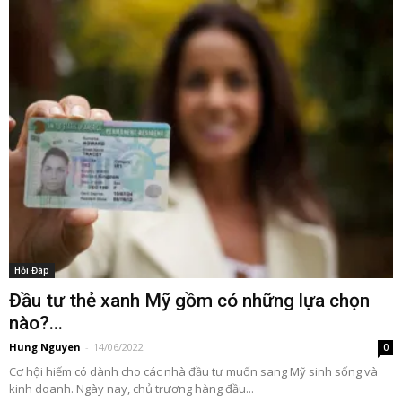
Hỏi Đáp
Đầu tư thẻ xanh Mỹ gồm có những lựa chọn
nào?...
Hung Nguyen
-
14/06/2022
0
Cơ hội hiếm có dành cho các nhà đầu tư muốn sang Mỹ sinh sống và
kinh doanh. Ngày nay, chủ trương hàng đầu...