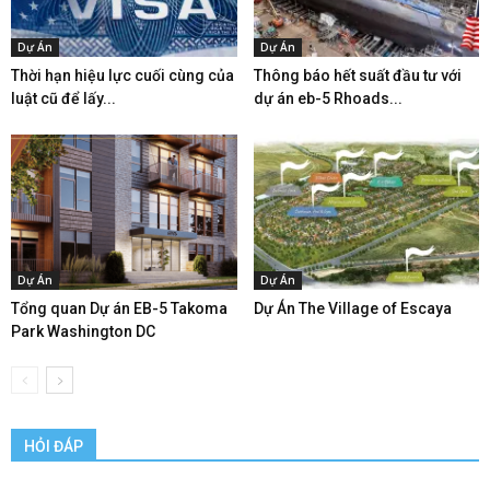
Dự Án
Dự Án
Thời hạn hiệu lực cuối cùng của
Thông báo hết suất đầu tư với
luật cũ để lấy...
dự án eb-5 Rhoads...
Dự Án
Dự Án
Tổng quan Dự án EB-5 Takoma
Dự Án The Village of Escaya
Park Washington DC
HỎI ĐÁP