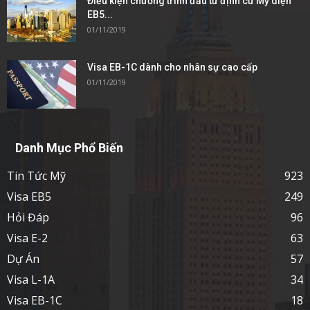
Điều kiện chương trình đầu tư định cư Mỹ diện
EB5...
01/11/2019
Visa EB-1C dành cho nhân sự cao cấp
01/11/2019
Danh Mục Phổ Biến
Tin Tức Mỹ
923
Visa EB5
249
Hỏi Đáp
96
Visa E-2
63
Dự Án
57
Visa L-1A
34
Visa EB-1C
18