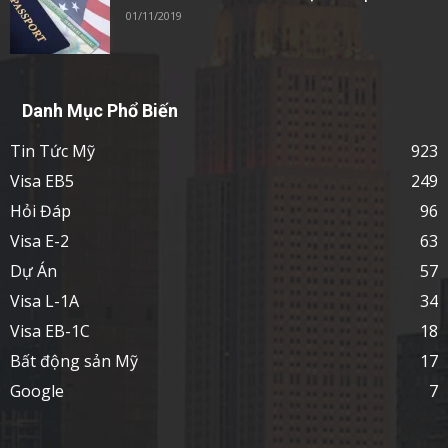
01/11/2019
Danh Mục Phổ Biến
Tin Tức Mỹ
923
Visa EB5
249
Hỏi Đáp
96
Visa E-2
63
Dự Án
57
Visa L-1A
34
Visa EB-1C
18
Bất động sản Mỹ
17
Google
7