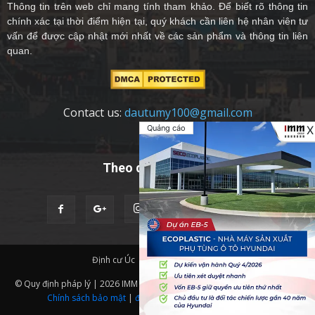
Thông tin trên web chỉ mang tính tham khảo. Để biết rõ thông tin
chính xác tại thời điểm hiện tại, quý khách cần liên hệ nhân viên tư
vấn để được cập nhật mới nhất về các sản phẩm và thông tin liên
quan.
Contact us:
dautumy100@gmail.com
Quảng cáo
X
Theo dõi chúng tôi
Định cư Úc
Quốc Tịch Châu Âu
© Quy định pháp lý | 2026 IMM Group | Thiết kế website bởi
IMM BDA.
|
Chính sách bảo mật
|
định cư mỹ
,
eb5 là gì
,
thẻ xanh mỹ