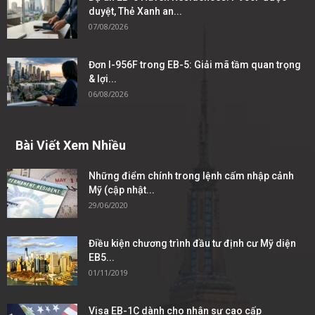
duyệt, Thẻ Xanh an...
07/08/2026
Đơn I-956F trong EB-5: Giải mã tầm quan trọng
& lợi...
06/08/2026
Bài Viết Xem Nhiều
Những điểm chính trong lệnh cấm nhập cảnh
Mỹ (cập nhật...
29/06/2020
Điều kiện chương trình đầu tư định cư Mỹ diện
EB5...
01/11/2019
Visa EB-1C dành cho nhân sự cao cấp