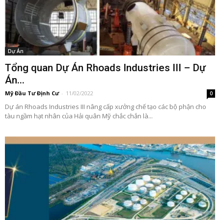
Dự Án
Tổng quan Dự Án Rhoads Industries III – Dự
Án...
Mỹ Đầu Tư Định Cư
-
11/02/2022
0
Dự án Rhoads Industries III nâng cấp xưởng chế tạo các bộ phận cho
tàu ngầm hạt nhân của Hải quân Mỹ chắc chắn là...