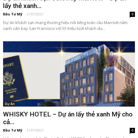
lấy thẻ xanh...
Đầu Tư Mỹ
-
21/07/2021
0
Dự án khách sạn mang thương hiệu nổi tiếng toàn cầu Marriott nằm
cạnh sân bay San Francisco với 55 triệu lượt khách du...
Dự Án
WHISKY HOTEL – Dự án lấy thẻ xanh Mỹ cho
cả...
Đầu Tư Mỹ
-
21/07/2021
0