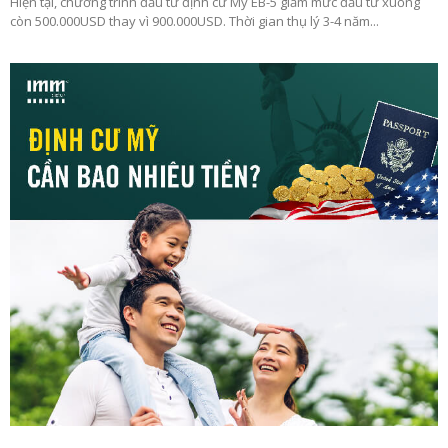
Hiện tại, chương trình đầu tư định cư Mỹ EB-5 giảm mức đầu tư xuống
còn 500.000USD thay vì 900.000USD. Thời gian thụ lý 3-4 năm...