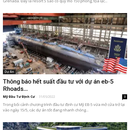
Grenada. Đây là resort 5 sao có quy mô 150 phòng, tọa lạc...
Dự Án
Thông báo hết suất đầu tư với dự án eb-5
Rhoads...
Mỹ Đầu Tư Định Cư
-
31/05/2022
0
Trong bối cảnh chương trình đầu tư định cư Mỹ EB-5 vừa mở cửa trở lại
vào ngày 15/5, các dự án tốt đang nhanh chóng...