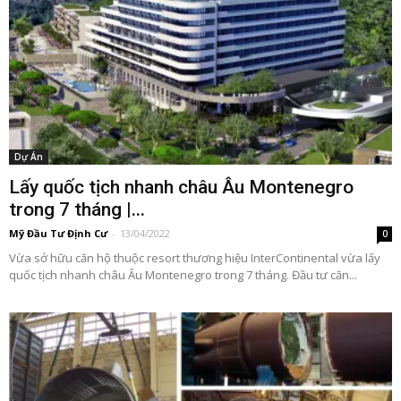
Dự Án
Lấy quốc tịch nhanh châu Âu Montenegro
trong 7 tháng |...
Mỹ Đầu Tư Định Cư
-
13/04/2022
0
Vừa sở hữu căn hộ thuộc resort thương hiệu InterContinental vừa lấy
quốc tịch nhanh châu Âu Montenegro trong 7 tháng. Đầu tư căn...