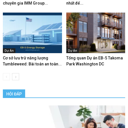
chuyên gia IMM Group...
nhất để...
Dự Án
Dự Án
Cơ sở lưu trữ năng lượng
Tổng quan Dự án EB-5 Takoma
Tumbleweed: Bài toán an toàn...
Park Washington DC
HỎI ĐÁP