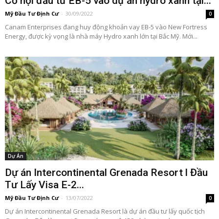
Cơ hội đầu tư EB-5 vào dự án hydro xanh tại...
Mỹ Đầu Tư Định Cư
-
30/09/2022
0
Canam Enterprises đang huy động khoản vay EB-5 vào New Fortress
Energy, được kỳ vọng là nhà máy Hydro xanh lớn tại Bắc Mỹ. Mới...
Dự Án
Dự án Intercontinental Grenada Resort l Đầu
Tư Lấy Visa E-2...
Mỹ Đầu Tư Định Cư
-
13/07/2022
0
Dự án Intercontinental Grenada Resort là dự án đầu tư lấy quốc tịch