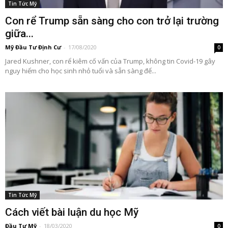
Tin Tức Mỹ
Con rể Trump sẵn sàng cho con trở lại trường
giữa...
Mỹ Đầu Tư Định Cư
-
17/08/2020
0
Jared Kushner, con rể kiêm cố vấn của Trump, không tin Covid-19 gây
nguy hiểm cho học sinh nhỏ tuổi và sẵn sàng để...
Tin Tức Mỹ
Cách viết bài luận du học Mỹ
Đầu Tư Mỹ
-
18/03/2020
0