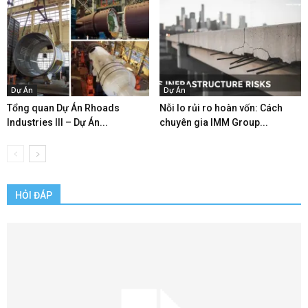
Dự Án
Dự Án
Tổng quan Dự Án Rhoads
Nỗi lo rủi ro hoàn vốn: Cách
Industries III – Dự Án...
chuyên gia IMM Group...
HỎI ĐÁP