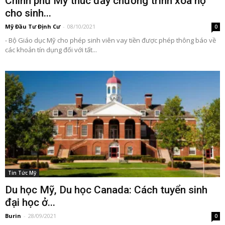
Chính phủ Mỹ thúc đẩy chương trình xóa nợ
cho sinh...
Mỹ Đầu Tư Định Cư
-
08/10/2021
0
- Bộ Giáo dục Mỹ cho phép sinh viên vay tiền được phép thông báo về
các khoản tín dụng đối với tất...
Tin Tức Mỹ
Du học Mỹ, Du học Canada: Cách tuyển sinh
đại học ở...
Burin
-
28/09/2021
0