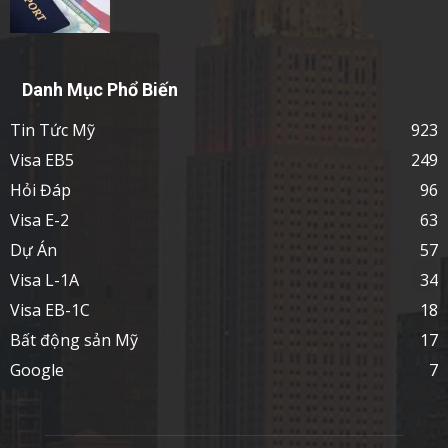
Danh Mục Phổ Biến
Tin Tức Mỹ
923
Visa EB5
249
Hỏi Đáp
96
Visa E-2
63
Dự Án
57
Visa L-1A
34
Visa EB-1C
18
Bất động sản Mỹ
17
Google
7