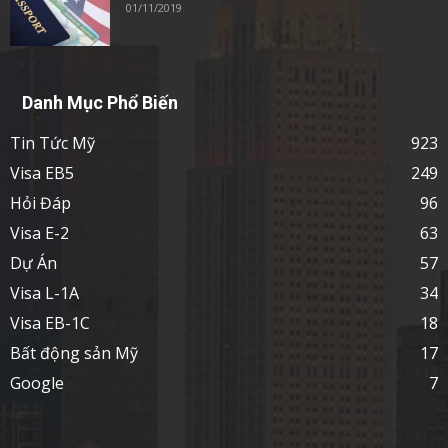
01/11/2019
Danh Mục Phổ Biến
Tin Tức Mỹ
923
Visa EB5
249
Hỏi Đáp
96
Visa E-2
63
Dự Án
57
Visa L-1A
34
Visa EB-1C
18
Bất động sản Mỹ
17
Google
7