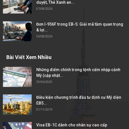
duyệt, Thẻ Xanh an...
07/08/2026
Đơn I-956F trong EB-5: Giải mã tầm quan trọng
& lợi...
06/08/2026
Bài Viết Xem Nhiều
Những điểm chính trong lệnh cấm nhập cảnh
Mỹ (cập nhật...
29/06/2020
Điều kiện chương trình đầu tư định cư Mỹ diện
EB5...
01/11/2019
Visa EB-1C dành cho nhân sự cao cấp