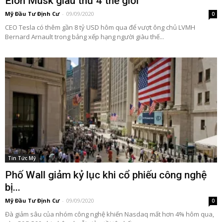
Elon Musk giàu thứ 4 thế giới
Mỹ Đầu Tư Định Cư
-
09/09/2020
0
CEO Tesla có thêm gần 8 tỷ USD hôm qua để vượt ông chủ LVMH
Bernard Arnault trong bảng xếp hạng người giàu thế...
Tin Tức Mỹ
Phố Wall giảm kỷ lục khi cổ phiếu công nghệ
bị...
Mỹ Đầu Tư Định Cư
-
09/09/2020
0
Đà giảm sâu của nhóm công nghệ khiến Nasdaq mất hơn 4% hôm qua,