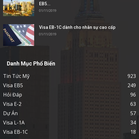
EB5...
01/11/2019
Visa EB-1C dành cho nhân sự cao cấp
01/11/2019
Danh Mục Phổ Biến
Tin Tức Mỹ
923
Visa EB5
249
Hỏi Đáp
96
Visa E-2
63
Dự Án
57
Visa L-1A
34
Visa EB-1C
18