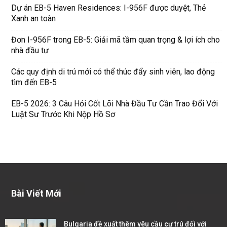
Dự án EB-5 Haven Residences: I-956F được duyệt, Thẻ
Xanh an toàn
Đơn I-956F trong EB-5: Giải mã tầm quan trọng & lợi ích cho
nhà đầu tư
Các quy định di trú mới có thể thúc đẩy sinh viên, lao động
tìm đến EB-5
EB-5 2026: 3 Câu Hỏi Cốt Lõi Nhà Đầu Tư Cần Trao Đổi Với
Luật Sư Trước Khi Nộp Hồ Sơ
Bài Viết Mới
Bulgaria đề xuất thêm yêu cầu cư trú đối với