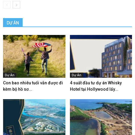
DỰ ÁN
Dự Án
Dự Án
Con bao nhiêu tuổi vẫn được đi
4 suất đầu tư dự án Whisky
kèm bộ hồ sơ...
Hotel tại Hollywood lấy...