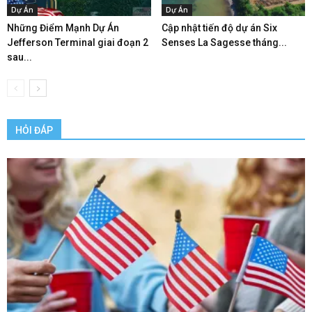
Dự Án
Dự Án
Những Điểm Mạnh Dự Án
Cập nhật tiến độ dự án Six
Jefferson Terminal giai đoạn 2
Senses La Sagesse tháng...
sau...
HỎI ĐÁP