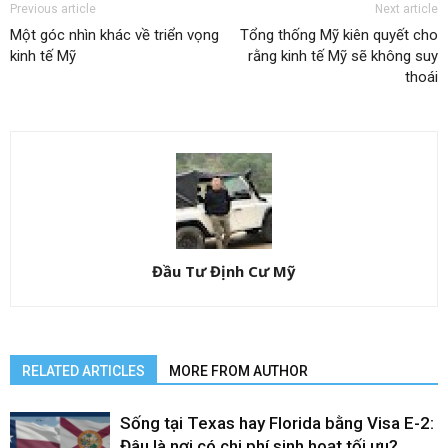
Previous article
Next article
Một góc nhìn khác về triển vọng
Tổng thống Mỹ kiên quyết cho
kinh tế Mỹ
rằng kinh tế Mỹ sẽ không suy
thoái
Đầu Tư Định Cư Mỹ
RELATED ARTICLES
MORE FROM AUTHOR
Sống tại Texas hay Florida bằng Visa E-2:
Đâu là nơi có chi phí sinh hoạt tối ưu?