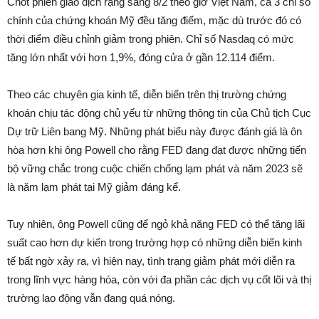
Chốt phiên giao dịch rạng sáng 8/2 theo giờ Việt Nam, cả 3 chỉ số
chính của chứng khoán Mỹ đều tăng điểm, mặc dù trước đó có
thời điểm điều chỉnh giảm trong phiên. Chỉ số Nasdaq có mức
tăng lớn nhất với hơn 1,9%, đóng cửa ở gần 12.114 điểm.
Theo các chuyên gia kinh tế, diễn biến trên thị trường chứng
khoán chịu tác động chủ yếu từ những thông tin của Chủ tịch Cục
Dự trữ Liên bang Mỹ. Những phát biểu này được đánh giá là ôn
hòa hơn khi ông Powell cho rằng FED đang đạt được những tiến
bộ vững chắc trong cuộc chiến chống lạm phát và năm 2023 sẽ
là năm lạm phát tại Mỹ giảm đáng kể.
Tuy nhiên, ông Powell cũng để ngỏ khả năng FED có thể tăng lãi
suất cao hơn dự kiến trong trường hợp có những diễn biến kinh
tế bất ngờ xảy ra, vì hiện nay, tình trạng giảm phát mới diễn ra
trong lĩnh vực hàng hóa, còn với đa phần các dịch vụ cốt lõi và thị
trường lao động vẫn đang quá nóng.