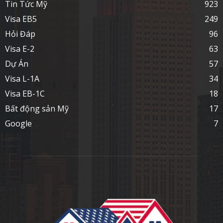
Tin Tức Mỹ
923
Visa EB5
249
Hỏi Đáp
96
Visa E-2
63
Dự Án
57
Visa L-1A
34
Visa EB-1C
18
Bất động sản Mỹ
17
Google
7