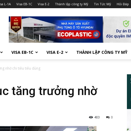
isa L-1A
Visa EB-1C
Visa E-2
Thành lập công ty Mỹ
Tin Tức Mỹ
Hỏi Đáp
VISA EB-1C
VISA E-2
THÀNH LẬP CÔNG TY MỸ
ởng nhờ chi tiêu tiêu dùng
tục tăng trưởng nhờ
g
403
0