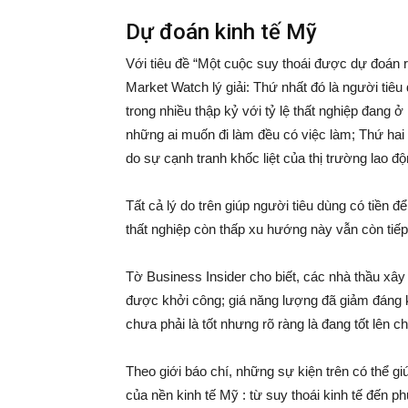
Dự đoán kinh tế Mỹ
Với tiêu đề “Một cuộc suy thoái được dự đoán 
Market Watch lý giải: Thứ nhất đó là người tiê
trong nhiều thập kỷ với tỷ lệ thất nghiệp đang
những ai muốn đi làm đều có việc làm; Thứ hai
do sự cạnh tranh khốc liệt của thị trường lao đ
Tất cả lý do trên giúp người tiêu dùng có tiền 
thất nghiệp còn thấp xu hướng này vẫn còn tiếp
Tờ Business Insider cho biết, các nhà thầu xâ
được khởi công; giá năng lượng đã giảm đáng k
chưa phải là tốt nhưng rõ ràng là đang tốt lên 
Theo giới báo chí, những sự kiện trên có thể gi
của nền kinh tế Mỹ : từ suy thoái kinh tế đến phụ