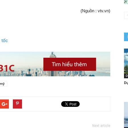
(Nguồn : vtv.vn)
 tốc
D
Dự
 mỹ
Next article