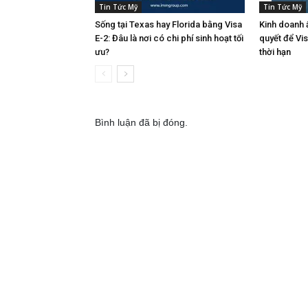
Tin Tức Mỹ
Tin Tức Mỹ
Sống tại Texas hay Florida bằng Visa
Kinh doanh ẩ
E-2: Đâu là nơi có chi phí sinh hoạt tối
quyết để Vi
ưu?
thời hạn
Bình luận đã bị đóng.