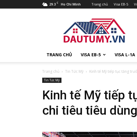
C
29.3
Trang chủ
Visa EB-5
V
Ho Chi Minh
Đầu
tư
Mỹ
TRANG CHỦ
VISA EB-5
VISA L-1A
Trang chủ
Tin Tức Mỹ
Kinh tế Mỹ tiếp tục tăng trư
Tin Tức Mỹ
Kinh tế Mỹ tiếp 
chi tiêu tiêu dùn