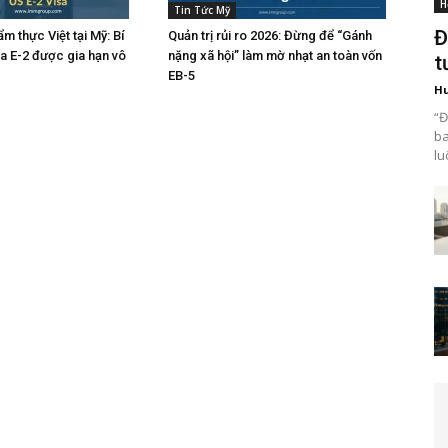
H
Tin Tức Mỹ
Đ
m thực Việt tại Mỹ: Bí
Quản trị rủi ro 2026: Đừng để “Gánh
sa E-2 được gia hạn vô
nặng xã hội” làm mờ nhạt an toàn vốn
t
EB-5
H
“Đ
ba
lu