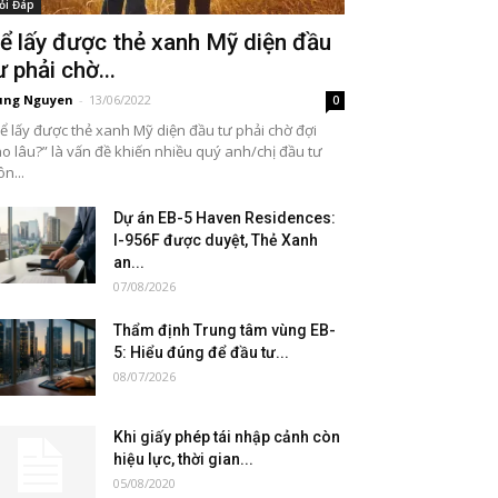
ỏi Đáp
ể lấy được thẻ xanh Mỹ diện đầu
ư phải chờ...
ung Nguyen
-
13/06/2022
0
ể lấy được thẻ xanh Mỹ diện đầu tư phải chờ đợi
o lâu?” là vấn đề khiến nhiều quý anh/chị đầu tư
ôn...
Dự án EB-5 Haven Residences:
I-956F được duyệt, Thẻ Xanh
an...
07/08/2026
Thẩm định Trung tâm vùng EB-
5: Hiểu đúng để đầu tư...
08/07/2026
Khi giấy phép tái nhập cảnh còn
hiệu lực, thời gian...
05/08/2020