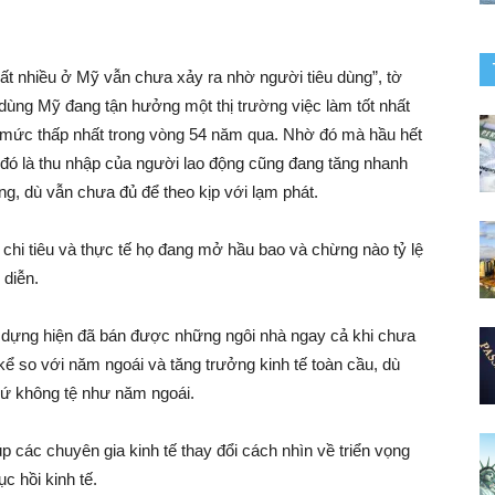
rất nhiều ở Mỹ vẫn chưa xảy ra nhờ người tiêu dùng”, tờ
u dùng Mỹ đang tận hưởng một thị trường việc làm tốt nhất
 ở mức thấp nhất trong vòng 54 năm qua. Nhờ đó mà hầu hết
 đó là thu nhập của người lao động cũng đang tăng nhanh
ộng, dù vẫn chưa đủ để theo kịp với lạm phát.
để chi tiêu và thực tế họ đang mở hầu bao và chừng nào tỷ lệ
 diễn.
y dựng hiện đã bán được những ngôi nhà ngay cả khi chưa
ể so với năm ngoái và tăng trưởng kinh tế toàn cầu, dù
chứ không tệ như năm ngoái.
úp các chuyên gia kinh tế thay đổi cách nhìn về triển vọng
c hồi kinh tế.