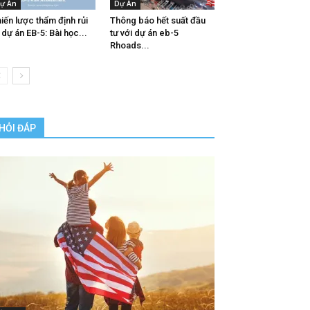
ự Án
Dự Án
iến lược thẩm định rủi
Thông báo hết suất đầu
 dự án EB-5: Bài học...
tư với dự án eb-5
Rhoads...
HỎI ĐÁP