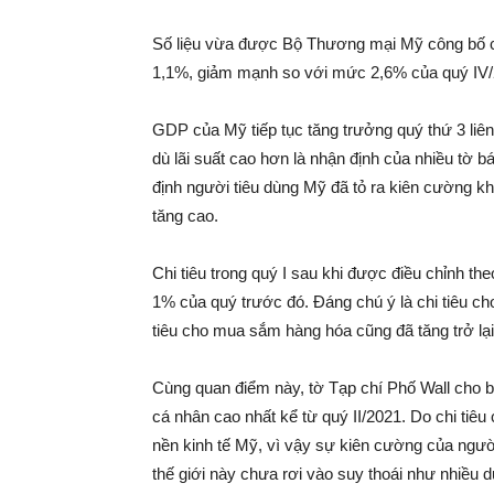
Số liệu vừa được Bộ Thương mại Mỹ công bố c
1,1%, giảm mạnh so với mức 2,6% của quý IV/
GDP của Mỹ tiếp tục tăng trưởng quý thứ 3 liên
dù lãi suất cao hơn là nhận định của nhiều tờ 
định người tiêu dùng Mỹ đã tỏ ra kiên cường khi
tăng cao.
Chi tiêu trong quý I sau khi được điều chỉnh t
1% của quý trước đó. Đáng chú ý là chi tiêu cho
tiêu cho mua sắm hàng hóa cũng đã tăng trở lại 
Cùng quan điểm này, tờ Tạp chí Phố Wall cho biế
cá nhân cao nhất kể từ quý II/2021. Do chi tiêu
nền kinh tế Mỹ, vì vậy sự kiên cường của người
thế giới này chưa rơi vào suy thoái như nhiều 