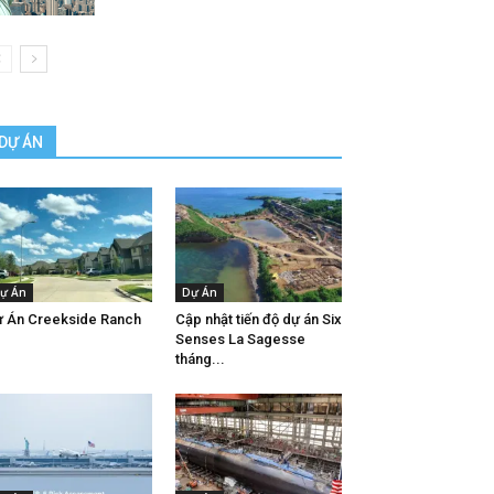
DỰ ÁN
ự Án
Dự Án
 Án Creekside Ranch
Cập nhật tiến độ dự án Six
Senses La Sagesse
tháng...