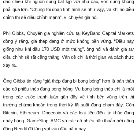
đảo chiều khi nguồn cung bắt kịp với nhu cầu, vốn cũng không
phải quá lớn. “Chúng tôi đoán tình hình sẽ như vậy, và khi nó điều
chỉnh thì sẽ điều chỉnh mạnh”, vị chuyên gia nói.
Phil Gibbs, Chuyên gia nghiên cứu tại KeyBanc Capital Markets
đồng ý rằng, giá thép đang ở mức không bền vững. “Điều này
giống như khi dầu 170 USD một thùng”, ông nói và đánh giá sự
điều chỉnh sẽ rất căng thẳng. Vấn đề chỉ là thời gian và cách thức
xảy ra.
Ông Gibbs tin rằng “giá thép đang bị bong bóng” hơn là bản thân
các cổ phiếu thép đang bong bóng. Vụ bong bóng thép chỉ là một
trong các cuộc tranh luận gần đây về tính bền vững trên thị
trường chứng khoán trong thời kỳ lãi suất đang chạm đáy. Còn
Bitcoin, Ethereum, Dogecoin và các loại tiền điện tử khác đang
cháy hàng. GameStop, AMC và các cổ phiếu hậu thuẫn bởi cộng
đồng Reddit đã tăng vọt vào đầu năm nay.