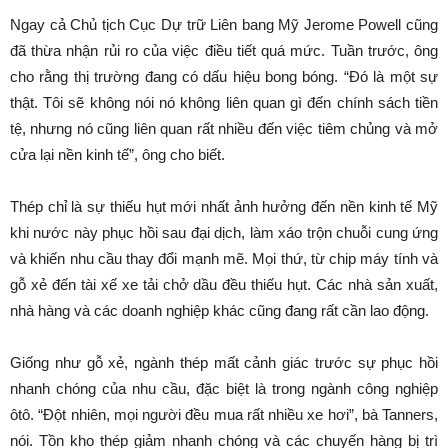
Ngay cả Chủ tịch Cục Dự trữ Liên bang Mỹ Jerome Powell cũng
đã thừa nhận rủi ro của việc điều tiết quá mức. Tuần trước, ông
cho rằng thị trường đang có dấu hiệu bong bóng. “Đó là một sự
thật. Tôi sẽ không nói nó không liên quan gì đến chính sách tiền
tệ, nhưng nó cũng liên quan rất nhiều đến việc tiêm chủng và mở
cửa lại nền kinh tế”, ông cho biết.
Thép chỉ là sự thiếu hụt mới nhất ảnh hưởng đến nền kinh tế Mỹ
khi nước này phục hồi sau đại dịch, làm xáo trộn chuỗi cung ứng
và khiến nhu cầu thay đổi mạnh mẽ. Mọi thứ, từ chip máy tính và
gỗ xẻ đến tài xế xe tải chở dầu đều thiếu hụt. Các nhà sản xuất,
nhà hàng và các doanh nghiệp khác cũng đang rất cần lao động.
Giống như gỗ xẻ, ngành thép mất cảnh giác trước sự phục hồi
nhanh chóng của nhu cầu, đặc biệt là trong ngành công nghiệp
ôtô. “Đột nhiên, mọi người đều mua rất nhiều xe hơi”, bà Tanners,
nói. Tồn kho thép giảm nhanh chóng và các chuyến hàng bị trì