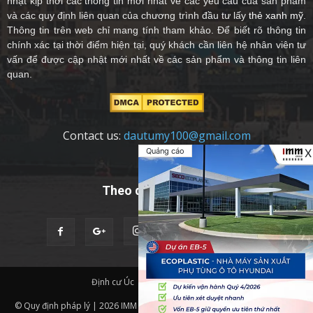
nhật kịp thời các thông tin mới nhất về các yêu cầu của sản phẩm
và các quy định liên quan của chương trình đầu tư lấy
thẻ xanh mỹ
.
Thông tin trên web chỉ mang tính tham khảo. Để biết rõ thông tin
chính xác tại thời điểm hiện tại, quý khách cần liên hệ nhân viên tư
vấn để được cập nhật mới nhất về các sản phẩm và thông tin liên
quan.
Contact us:
dautumy100@gmail.com
Quảng cáo
X
Theo dõi chúng tôi
Định cư Úc
Quốc Tịch Châu Âu
© Quy định pháp lý | 2026 IMM Group | Thiết kế website bởi
IMM BDA.
|