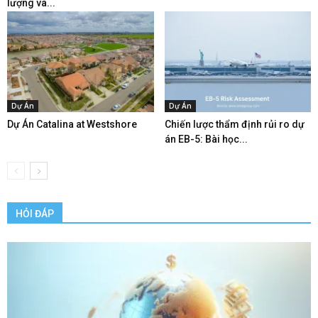
lượng và...
Dự Án
Dự Án
Dự Án Catalina at Westshore
Chiến lược thẩm định rủi ro dự
án EB-5: Bài học...
HỎI ĐÁP