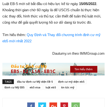
Luật EB-5 mới sẽ bắt đầu có hiệu lực kể từ ngày
15/05/2022
.
Khoảng thời gian chờ 60 ngày là để USCIS chuẩn bị thực hiện
các thay đổi, hình thức và thủ tục cần thiết để tuân thủ luật mới,
cũng như để giải quyết lượng hồ sơ dở dang từ trước đó.
Tìm hiểu thêm:
Quy Định và Thay đổi chương trình định cư mỹ
eb5 mới nhất 2022
Dautumy.vn theo IMMGroup.com
TAGS
đầu tư định cư Mỹ diện EB-5
định cư mỹ diện eb5
Định cư Mỹ EB5
eb5 visa
luật eb5
tin tức mỹ