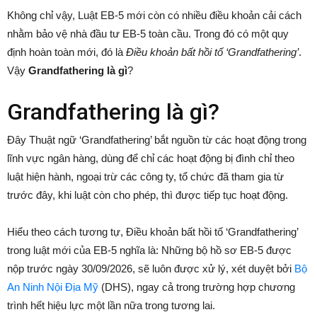
Không chỉ vậy, Luật EB-5 mới còn có nhiều điều khoản cải cách
nhằm bảo vệ nhà đầu tư EB-5 toàn cầu. Trong đó có một quy
định hoàn toàn mới, đó là
Điều khoản bất hồi tố ‘Grandfathering’
.
Vậy
Grandfathering là gì
?
Grandfathering là gì?
Đây Thuật ngữ ‘Grandfathering’ bắt nguồn từ các hoạt động trong
lĩnh vực ngân hàng, dùng để chỉ các hoạt động bị đình chỉ theo
luật hiện hành, ngoại trừ các công ty, tổ chức đã tham gia từ
trước đây, khi luật còn cho phép, thì được tiếp tục hoạt động.
Hiểu theo cách tương tự, Điều khoản bất hồi tố ‘Grandfathering’
trong luật mới của EB-5 nghĩa là: Những bộ hồ sơ EB-5 được
nộp trước ngày 30/09/2026, sẽ luôn được xử lý, xét duyệt bởi
Bộ
An Ninh Nội Địa Mỹ
(DHS), ngay cả trong trường hợp chương
trình hết hiệu lực một lần nữa trong tương lai.