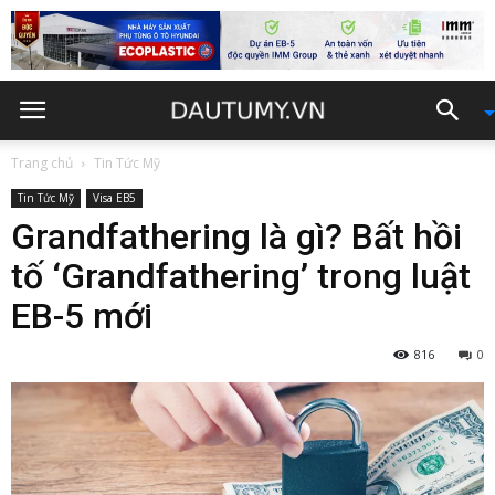
Trang chủ
Tin Tức Mỹ
Tin Tức Mỹ
Visa EB5
Grandfathering là gì? Bất hồi
tố ‘Grandfathering’ trong luật
EB-5 mới
816
0