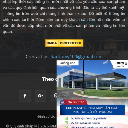
nhật kịp thời các thông tin mới nhất về các yêu cầu của sản phẩm
và các quy định liên quan của chương trình đầu tư lấy
thẻ xanh mỹ
.
Thông tin trên web chỉ mang tính tham khảo. Để biết rõ thông tin
chính xác tại thời điểm hiện tại, quý khách cần liên hệ nhân viên tư
vấn để được cập nhật mới nhất về các sản phẩm và thông tin liên
quan.
Contact us:
dautumy100@gmail.com
Quảng cáo
X
Theo dõi chúng tôi
Định cư Úc
Quốc Tịch Châu Âu
© Quy định pháp lý | 2026 IMM Group | Thiết kế website bởi
IMM BDA.
|