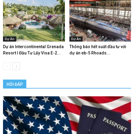
Dự Án
Dự Án
Dự án Intercontinental Grenada
Thông báo hết suất đầu tư với
Resort l Đầu Tư Lấy Visa E-2...
dự án eb-5 Rhoads...
HỎI ĐÁP