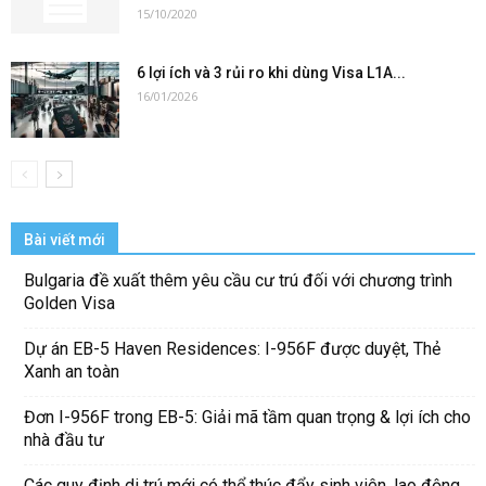
15/10/2020
6 lợi ích và 3 rủi ro khi dùng Visa L1A...
16/01/2026
Bài viết mới
Bulgaria đề xuất thêm yêu cầu cư trú đối với chương trình
Golden Visa
Dự án EB-5 Haven Residences: I-956F được duyệt, Thẻ
Xanh an toàn
Đơn I-956F trong EB-5: Giải mã tầm quan trọng & lợi ích cho
nhà đầu tư
Các quy định di trú mới có thể thúc đẩy sinh viên, lao động