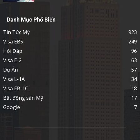
Danh Mục Phổ Biến
Tin Tức Mỹ
923
Visa EB5
249
Hỏi Đáp
96
Visa E-2
63
Dự Án
57
Visa L-1A
34
Visa EB-1C
18
Bất động sản Mỹ
17
Google
7