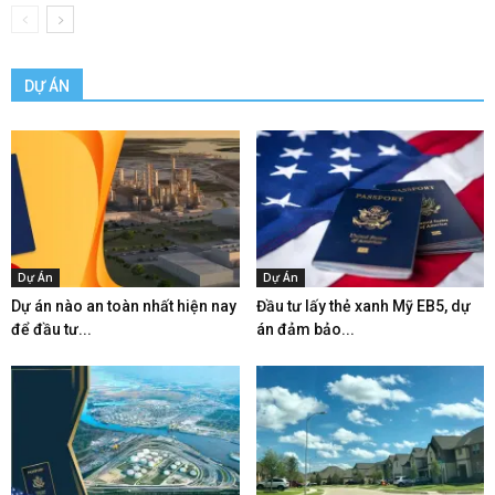
DỰ ÁN
Dự Án
Dự Án
Dự án nào an toàn nhất hiện nay
Đầu tư lấy thẻ xanh Mỹ EB5, dự
để đầu tư...
án đảm bảo...