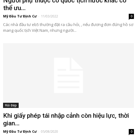
Người phụ thuộc có quốc tịch nước khác có
thể ưu...
Mỹ Đầu Tư Định Cư
-
11/03/2022
0
Các nhà đầu tư eb5 thường đặt ra câu hỏi, , nếu đương đơn đứng hồ sơ
mang quốc tịch Việt Nam, nhưng người...
Hỏi Đáp
Khi giấy phép tái nhập cảnh còn hiệu lực, thời
gian...
Mỹ Đầu Tư Định Cư
-
05/08/2020
0