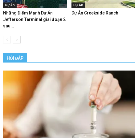
Dự Án
Dự Án
Những Điểm Mạnh Dự Án
Dự Án Creekside Ranch
Jefferson Terminal giai đoạn 2
sau...
HỎI ĐÁP