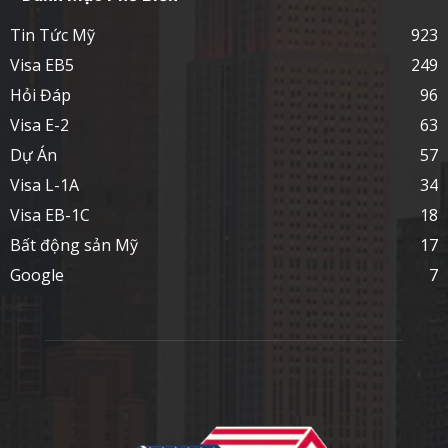
Tin Tức Mỹ
923
Visa EB5
249
Hỏi Đáp
96
Visa E-2
63
Dự Án
57
Visa L-1A
34
Visa EB-1C
18
Bất động sản Mỹ
17
Google
7