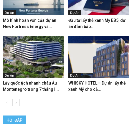
Dự Án
Dự Án
Mô hình hoàn vốn của dự án
Đầu tư lấy thẻ xanh Mỹ EB5, dự
New Fortress Energy và...
án đảm bảo...
Dự Án
Dự Án
Lấy quốc tịch nhanh châu Âu
WHISKY HOTEL – Dự án lấy thẻ
Montenegro trong 7 tháng |...
xanh Mỹ cho cả...
HỎI ĐÁP