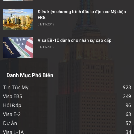
Điều kiện chương trình đầu tư định cư Mỹ diện
EB5...
01/11/2019
Visa EB-1C dành cho nhân sự cao cấp
01/11/2019
Danh Mục Phổ Biến
Tin Tức Mỹ
923
Visa EB5
249
Hỏi Đáp
96
Visa E-2
63
Dự Án
57
Visa L-1A
34